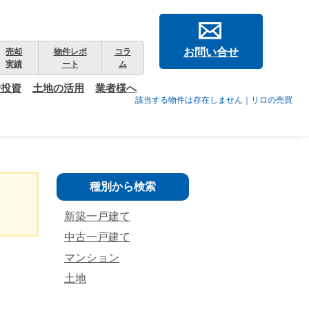
お問い合せ
売却
物件レポ
コラ
実績
ート
ム
産投資
土地の活用
業者様へ
該当する物件は存在しません｜リロの売買
種別から検索
新築一戸建て
中古一戸建て
マンション
土地