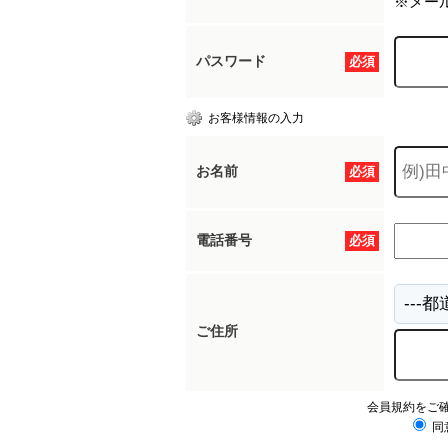
※メー
パスワード
必須
お客様情報の入力
お名前
必須
電話番号
必須
ご住所
会員規約をご
同