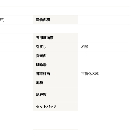
3坪)
建物面積
-
専用庭面積
-
引渡し
相談
採光面
-
駐輪場
-
都市計画
市街化区域
地勢
総戸数
-
セットバック
-