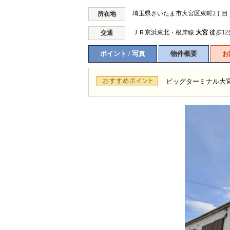
埼玉県さいたま市大宮区東町2丁目
所在地
ＪＲ京浜東北・根岸線
大宮
徒歩12
交通
ポイント / 写真
物件概要
お
ビッグターミナル大