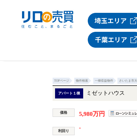
TOPページ
物件検索
一棟収益物件
さいたま市
ミゼットハウス
アパート１棟
価格
5,980万円
-
利回り