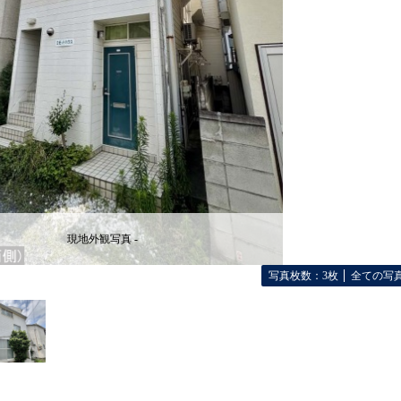
現地外観写真 -
写真枚数：3枚
全ての写