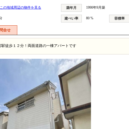
この地域周辺の物件を見る
1990年9月築
築年月
分
80 %
建ぺい率
容積率
問合せ
宮駅徒歩１２分！両面道路の一棟アパートです