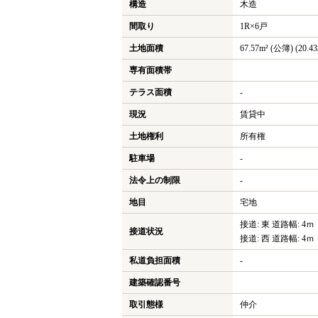
構造
木造
間取り
1R×6戸
土地面積
67.57m² (公簿) (20.4
専有面積帯
テラス面積
-
現況
賃貸中
土地権利
所有権
駐車場
-
法令上の制限
-
地目
宅地
接道: 東 道路幅: 4ｍ
接道状況
接道: 西 道路幅: 4ｍ
私道負担面積
-
建築確認番号
取引態様
仲介