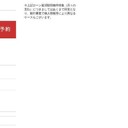
※上記ローン返済額別物件特集（月々の
支払）につきましてはあくまで目安とな
り、銀行審査で個人情報等により異なる
ケースもございます。