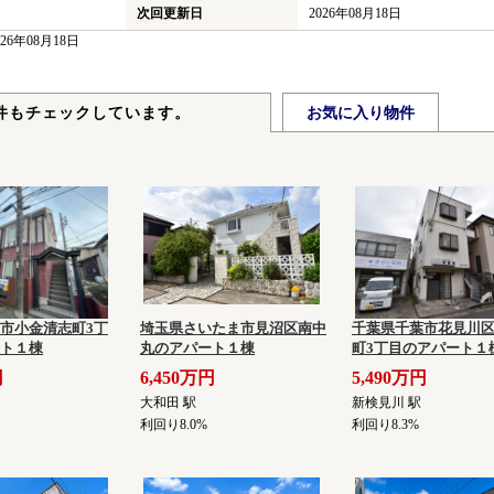
次回更新日
2026年08月18日
6年08月18日
件もチェックしています。
お気に入り物件
市小金清志町3丁
埼玉県さいたま市見沼区南中
千葉県千葉市花見川
ト１棟
丸のアパート１棟
町3丁目のアパート１
円
6,450万円
5,490万円
大和田 駅
新検見川 駅
利回り8.0%
利回り8.3%