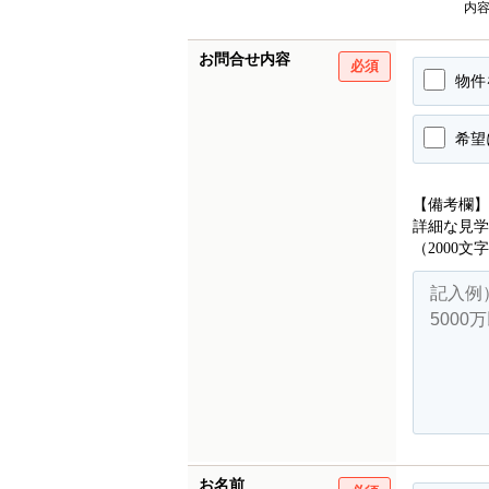
内
お問合せ内容
必須
物件
希望
【備考欄】
詳細な見学
（2000文
お名前