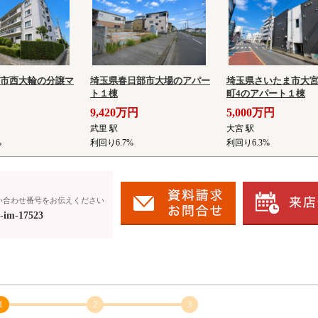
市西大輪の分譲マ
埼玉県春日部市大場のアパー
埼玉県さいたま市大
ト１棟
町4のアパート１棟
9,420万円
5,000万円
武里 駅
大宮 駅
%
利回り6.7%
利回り6.3%
い合わせ番号をお伝えください
-im-17523
1
2
3