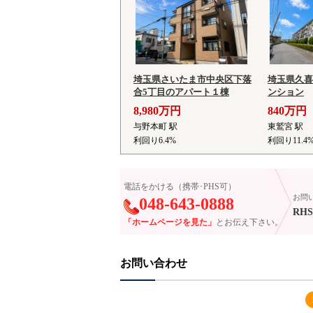
埼玉県さいたま市中央区下落
埼玉県久喜
合5丁目のアパート１棟
ンション
8,980万円
840万円
与野本町 駅
東鷲宮 駅
利回り6.4%
利回り11.4
電話をかける（携帯･PHS可）
お問
048-643-0888
RHS
「ホームページを見た」
とお伝え下さい。
お問い合わせ