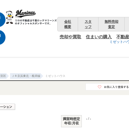
会社
スタ
無料売却
概要
ッフ
査定
売却や買取
住まいの購入
不動
ミゼットハウ
大宮区
ＪＲ京浜東北・根岸線
ミゼットハウス
- / -
満室時想定
年収/月収