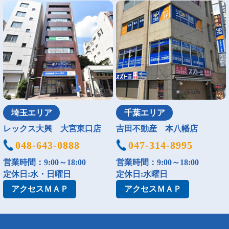
埼玉エリア
千葉エリア
レックス大興 大宮東口店
吉田不動産 本八幡店
048-643-0888
047-314-8995
営業時間：9:00～18:00
営業時間：9:00～18:00
定休日:水・日曜日
定休日:水曜日
アクセス
ＭＡＰ
アクセス
ＭＡＰ