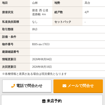
地目
山林
地勢
高台
接道: 西 公道
接道状況
総戸数
4戸
道路幅: 4ｍ
私道負担面積
なし
セットバック
-
取引態様
仲介
設備・条件
物件番号
RHS-im-17653
建築確認番号
情報更新日
2026年08月04日
次回更新日
2026年08月18日
※各種情報と差異がある場合は現況優先となります
電話で問合わせ
メールで問合せ
来店予約