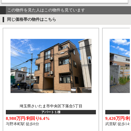
この物件を見た人はこの物件も見ています
同じ価格帯の物件はこちら
埼玉県さいたま市中央区下落合5丁目
アパート１棟
8,980万円/利回り6.4%
9,420万円/
与野本町駅 徒歩8分
武里駅 徒歩14