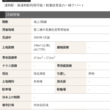
浦和駅・南浦和駅利用可能！軽量鉄骨造の一棟アパート
詳細情報
階数
地上2階建
用途地域
第二種中高層住居専用地域
完成年
2003年1月築
148m² (公簿)
土地面積
建物面積
-
(44.77坪)
2
2
専有面積帯
37.6ｍ
～37.6ｍ
テラス面積
-
専用庭面積
-
現況
現在満室
引渡し
即時
土地権利
所有権
採光面
-
駐車場
-
駐輪場
-
法令上の制限
-
都市計画
市街化区域