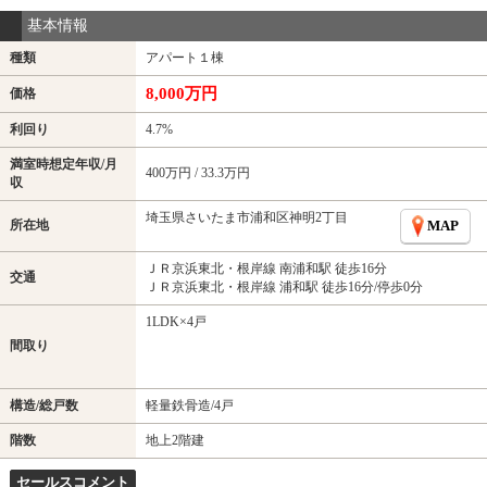
基本情報
種類
アパート１棟
8,000万円
価格
利回り
4.7%
満室時想定年収/月
400万円 / 33.3万円
収
埼玉県さいたま市浦和区神明2丁目
所在地
MAP
ＪＲ京浜東北・根岸線 南浦和駅 徒歩16分
交通
ＪＲ京浜東北・根岸線 浦和駅 徒歩16分/停歩0分
1LDK×4戸
間取り
構造/総戸数
軽量鉄骨造/4戸
階数
地上2階建
セールスコメント