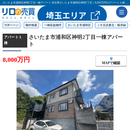
さいたま市浦和区神明2丁目一棟アパート 埼玉県さいたま市浦和区神明2丁目｜8,000万円のアパート１棟｜リロの売買
TOPページ
物件検索
一棟収益物件
さいたま市浦和区
ＪＲ京浜東北・根岸線
さいたま市浦和区神明2丁目一棟アパー
アパート１
棟
ト
8,000万円
MAPで確認