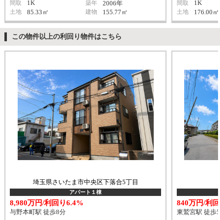
1K
1K
間取
築年
2006年
間取
土地
85.33㎡
建物
155.77㎡
土地
176.00㎡
この物件以上の利回り物件はこちら
埼玉県さいたま市中央区下落合5丁目
アパート１棟
8,980万円/利回り6.4%
840万円/利回
与野本町駅 徒歩8分
東鷲宮駅 徒歩