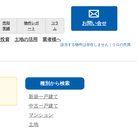
お問い合せ
売却
物件レポ
コラ
実績
ート
ム
産投資
土地の活用
業者様へ
該当する物件は存在しません｜リロの売買
種別から検索
新築一戸建て
中古一戸建て
マンション
土地