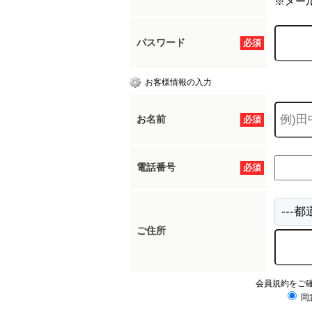
※メー
パスワード
必須
お客様情報の入力
お名前
必須
電話番号
必須
ご住所
会員規約をご
同