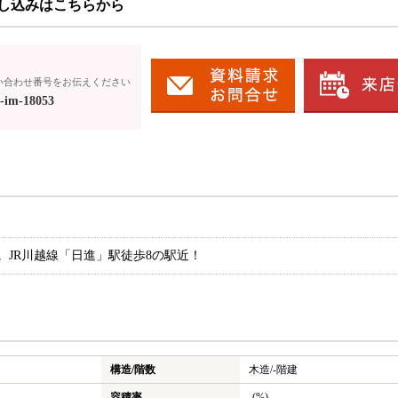
し込みはこちらから
い合わせ番号をお伝えください
-im-18053
定。JR川越線「日進」駅徒歩8の駅近！
構造/階数
木造/
-階建
容積率
-(%)