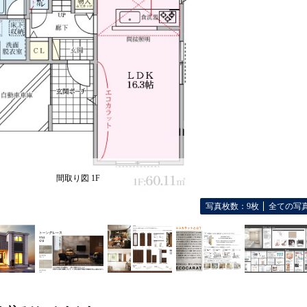
間取り図 1F
写真枚数：9枚
全ての写