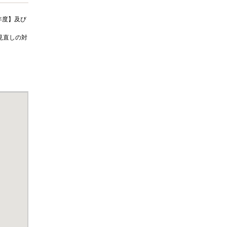
年度】及び
見直しの対