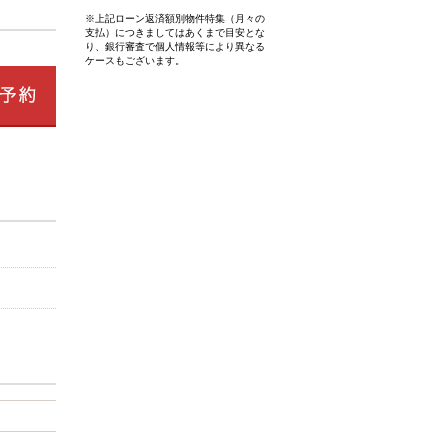
※上記ローン返済額別物件特集（月々の
支払）につきましてはあくまで目安とな
り、銀行審査で個人情報等により異なる
ケースもございます。