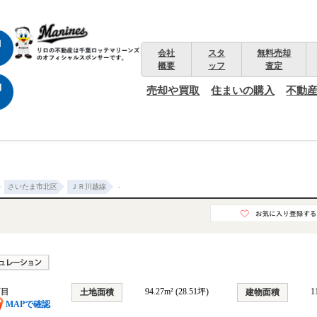
会社
スタ
無料売却
概要
ッフ
査定
売却や買取
住まいの購入
不動
さいたま市北区
ＪＲ川越線
-
丁目
94.27m² (28.51坪)
1
土地面積
建物面積
MAPで確認