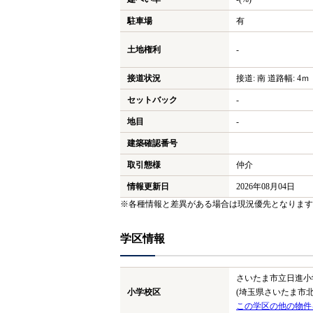
駐車場
有
土地権利
-
接道状況
接道: 南 道路幅: 4ｍ
セットバック
-
地目
-
建築確認番号
取引態様
仲介
情報更新日
2026年08月04日
※各種情報と差異がある場合は現況優先となります
学区情報
さいたま市立日進小
小学校区
(埼玉県さいたま市北
この学区の他の物件