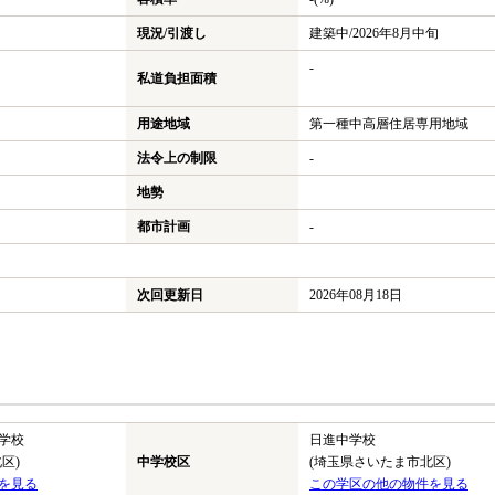
現況/引渡し
建築中/2026年8月中旬
-
私道負担面積
用途地域
第一種中高層住居専用地域
法令上の制限
-
地勢
都市計画
-
次回更新日
2026年08月18日
学校
日進中学校
区)
中学校区
(埼玉県さいたま市北区)
を見る
この学区の他の物件を見る