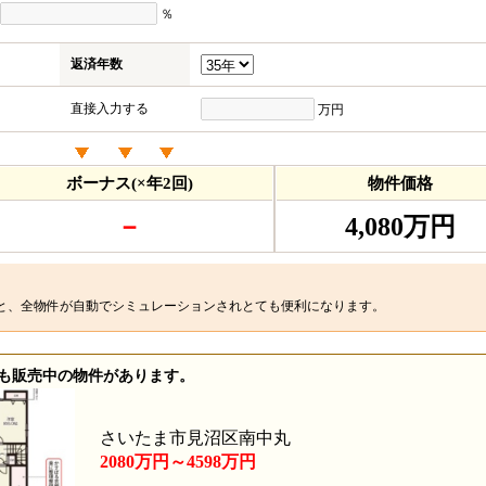
％
返済年数
直接入力する
万円
ボーナス(×年2回)
物件価格
－
4,080万円
と、全物件が自動でシミュレーションされとても便利になります。
も販売中の物件があります。
さいたま市見沼区南中丸
2080万円～4598万円