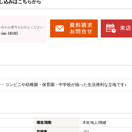
し込みはこちらから
い合わせ番号をお伝えください
-im-18105
ー・コンビニや幼稚園・保育園・中学校が揃った生活便利な立地です♪
構造/階数
木造/
地上2階建
容積率
-(%)