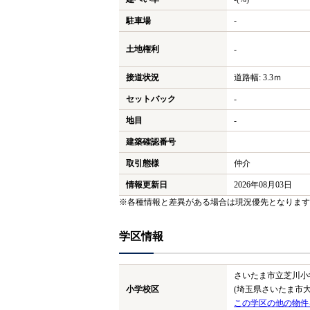
駐車場
-
土地権利
-
接道状況
道路幅: 3.3ｍ
セットバック
-
地目
-
建築確認番号
取引態様
仲介
情報更新日
2026年08月03日
※各種情報と差異がある場合は現況優先となります
学区情報
さいたま市立芝川小
小学校区
(埼玉県さいたま市大
この学区の他の物件