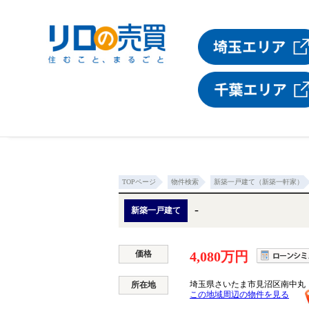
TOPページ
物件検索
新築一戸建て（新築一軒家）
-
新築一戸建て
価格
4,080万円
埼玉県さいたま市見沼区南中丸
所在地
この地域周辺の物件を見る