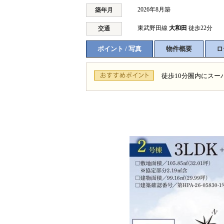
2026年8月築
築年月
東武野田線
大和田
徒歩22分
交通
ポイント / 写真
物件概要
ロ
徒歩10分圏内にス