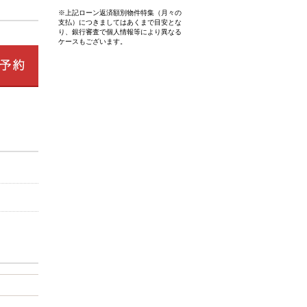
※上記ローン返済額別物件特集（月々の
支払）につきましてはあくまで目安とな
り、銀行審査で個人情報等により異なる
ケースもございます。