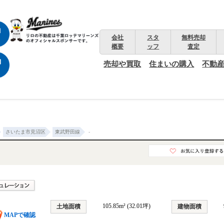
会社
スタ
無料売却
概要
ッフ
査定
売却や買取
住まいの購入
不動
さいたま市見沼区
東武野田線
-
105.85m² (32.01坪)
土地面積
建物面積
MAPで確認