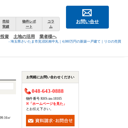
お問い合せ
売却
物件レポ
コラ
実績
ート
ム
産投資
土地の活用
業者様へ
- 埼玉県さいたま市見沼区南中丸｜4,080万円の新築一戸建て｜リロの売買
お気軽にお問い合わせください
048-643-0888
物件番号 RHS-im-18105
※「ホームページを見た」
とお伝え下さい。
99.16㎡