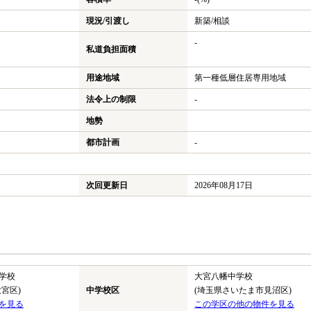
現況/引渡し
新築/相談
-
私道負担面積
用途地域
第一種低層住居専用地域
法令上の制限
-
地勢
都市計画
-
次回更新日
2026年08月17日
学校
大宮八幡中学校
宮区)
中学校区
(埼玉県さいたま市見沼区)
を見る
この学区の他の物件を見る