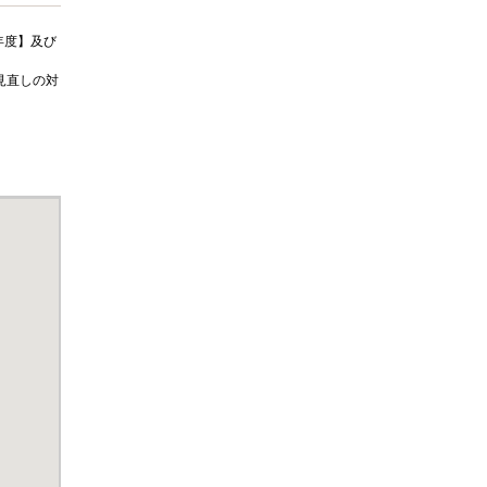
年度】及び
見直しの対