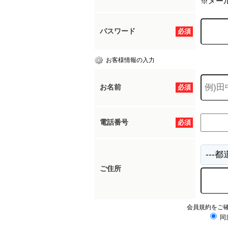
※メー
パスワード
必須
お客様情報の入力
お名前
必須
電話番号
必須
ご住所
会員規約をご
同