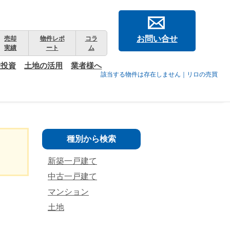
お問い合せ
売却
物件レポ
コラ
実績
ート
ム
産投資
土地の活用
業者様へ
該当する物件は存在しません｜リロの売買
種別から検索
新築一戸建て
中古一戸建て
マンション
土地