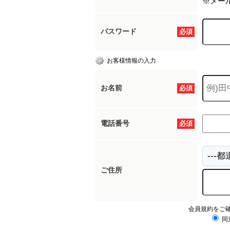
※メー
パスワード
必須
お客様情報の入力
お名前
必須
電話番号
必須
ご住所
会員規約をご
同