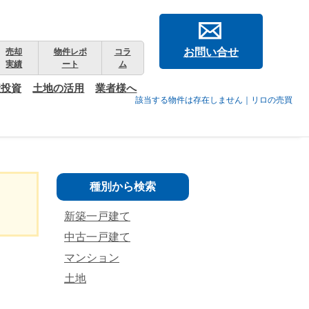
お問い合せ
売却
物件レポ
コラ
実績
ート
ム
産投資
土地の活用
業者様へ
該当する物件は存在しません｜リロの売買
種別から検索
新築一戸建て
中古一戸建て
マンション
土地