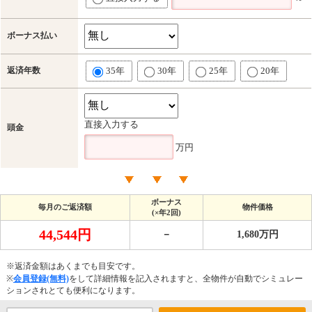
ボーナス払い
返済年数
35年
30年
25年
20年
直接入力する
頭金
万円
ボーナス
毎月のご返済額
物件価格
(×年2回)
44,544円
－
1,680万円
※返済金額はあくまでも目安です。
※
会員登録(無料)
をして詳細情報を記入されますと、全物件が自動でシミュレー
ションされとても便利になります。