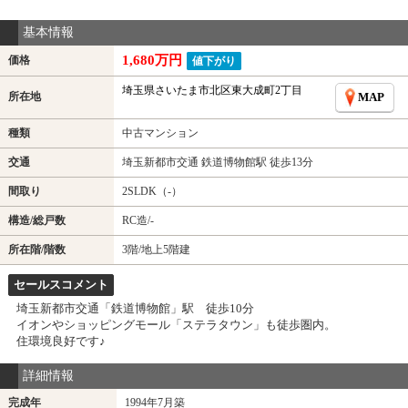
基本情報
1,680万円
価格
値下がり
埼玉県さいたま市北区東大成町2丁目
所在地
MAP
種類
中古マンション
交通
埼玉新都市交通 鉄道博物館駅 徒歩13分
間取り
2SLDK（-）
構造/総戸数
RC造/-
所在階/階数
3階/地上5階建
セールスコメント
埼玉新都市交通「鉄道博物館」駅 徒歩10分
イオンやショッピングモール「ステラタウン」も徒歩圏内。
住環境良好です♪
詳細情報
完成年
1994年7月築