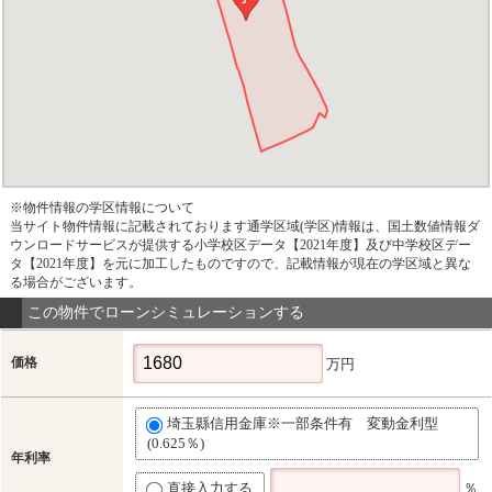
※物件情報の学区情報について
当サイト物件情報に記載されております通学区域(学区)情報は、国土数値情報ダ
ウンロードサービスが提供する小学校区データ【2021年度】及び中学校区デー
タ【2021年度】を元に加工したものですので、記載情報が現在の学区域と異な
る場合がございます。
この物件でローンシミュレーションする
価格
万円
埼玉縣信用金庫※一部条件有 変動金利型
(0.625％)
年利率
直接入力する
％