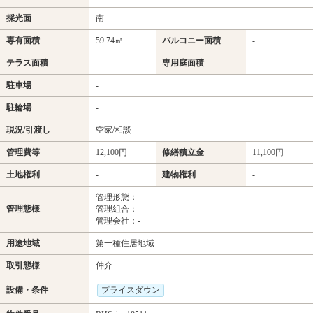
採光面
南
専有面積
59.74㎡
バルコニー面積
-
テラス面積
-
専用庭面積
-
駐車場
-
駐輪場
-
現況/引渡し
空家/相談
管理費等
12,100円
修繕積立金
11,100円
土地権利
-
建物権利
-
管理形態：-
管理態様
管理組合：-
管理会社：-
用途地域
第一種住居地域
取引態様
仲介
設備・条件
プライスダウン