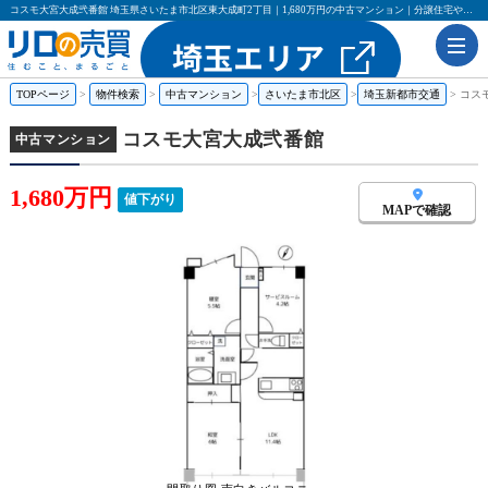
コスモ大宮大成弐番館 埼玉県さいたま市北区東大成町2丁目｜1,680万円の中古マンション｜分譲住宅や新築物件｜リロの売買
TOPページ
物件検索
中古マンション
さいたま市北区
埼玉新都市交通
コス
コスモ大宮大成弐番館
中古マンション
1,680万円
値下がり
MAPで確認