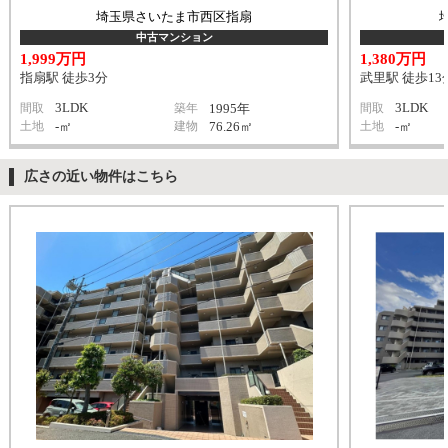
埼玉県さいたま市西区指扇
中古マンション
1,999万円
1,380万円
指扇駅 徒歩3分
武里駅 徒歩13
3LDK
3LDK
間取
築年
1995年
間取
土地
-㎡
建物
76.26㎡
土地
-㎡
広さの近い物件はこちら