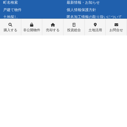
町名検索
最新情報・お知らせ
戸建て物件
個人情報保護方針
土地探し
匿名加工情報の取り扱いについて
中古マンション
購入する
非公開物件
売却する
投資総合
土地活用
お問合せ
不動産投資
収益物件（一棟アパート）
収益物件（オーナーチェンジ）
先行物件配信登録
ログイン