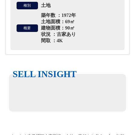
土地
種別
築年数 ：1972年
土地面積：69㎡
建物面積：90㎡
概要
状況 ：古家あり
間取 ：4K