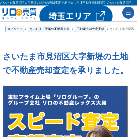
さいたま市見沼区大字新堤の土地の売却査定を承りました【不動産売却査定】さいたま市見沼区大字新堤の土地 | 購入も売却もリロの売買（レックス大興・吉田不動産）
TOPページ
さいたま・千葉の不動産売却
不動産売却査定実績
さいたま市見沼区
さいたま市見沼区大字新堤の土地
で不動産売却査定を承りました。