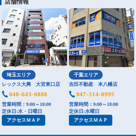
店舗情報
埼玉エリア
千葉エリア
レックス大興 大宮東口店
吉田不動産 本八幡店
048-643-0888
047-314-8995
営業時間：9:00～18:00
営業時間：9:00～18:00
定休日:水・日曜日
定休日:水曜日
アクセス
ＭＡＰ
アクセス
ＭＡＰ