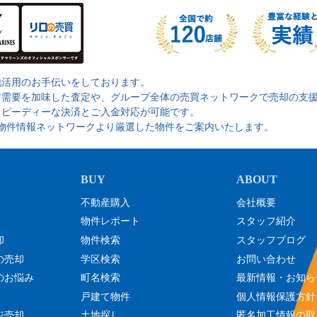
地活用のお手伝いをしております。
ア需要を加味した査定や、グループ全体の売買ネットワークで売却の支
スピーディーな決済とご入金対応が可能です。
の物件情報ネットワークより厳選した物件をご案内いたします。
不動産購入
会社概要
物件レポート
スタッフ紹介
却
物件検索
スタッフブログ
の売却
学区検索
お問い合わせ
のお悩み
町名検索
最新情報・お知ら
戸建て物件
個人情報保護方針
ジ売却
土地探し
匿名加工情報の取