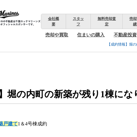
会社概
スタッ
無料売却査
売却
要
フ
定
績
売却や買取
住まいの購入
不動産投資
【成約情報】堀の
】堀の内町の新築が残り1棟にな
築戸建て
1＆4号棟成約