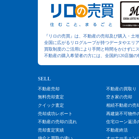
『リロの売買』は、不動産の売却及び購入・土
全国に広がるリログループが持つデータやエリ
買取制度のご活用により手間と時間をかけずに
不動産の購入希望者の方には、全国約120店舗
不動産売却
不動産の買取り
無料売却査定
空き家の売却
クイック査定
相続不動産の売
売却成功レポート
再建築不可物件
不動産の売却の流れ
住宅ローン返済
売却査定実績
不動産終活
仲介と買取の違い
オーナーチェン