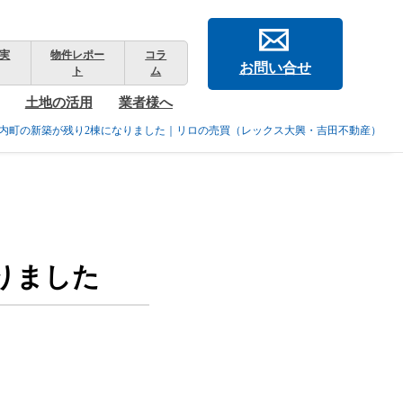
実
物件レポー
コラ
お問い合せ
ト
ム
土地の活用
業者様へ
内町の新築が残り2棟になりました｜リロの売買（レックス大興・吉田不動産）
りました