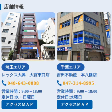
店舗情報
埼玉エリア
千葉エリア
レックス大興 大宮東口店
吉田不動産 本八幡店
048-643-0888
047-314-8995
営業時間：9:00～18:00
営業時間：9:00～18:00
定休日:水・日曜日
定休日:水曜日
アクセス
ＭＡＰ
アクセス
ＭＡＰ