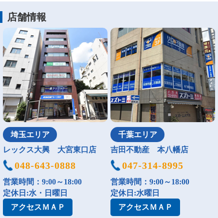
店舗情報
埼玉エリア
千葉エリア
レックス大興 大宮東口店
吉田不動産 本八幡店
048-643-0888
047-314-8995
営業時間：9:00～18:00
営業時間：9:00～18:00
定休日:水・日曜日
定休日:水曜日
アクセス
ＭＡＰ
アクセス
ＭＡＰ