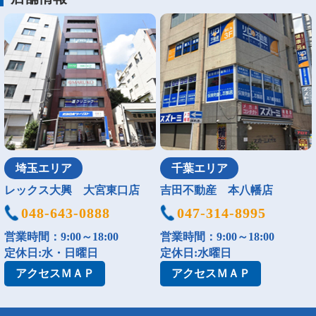
埼玉エリア
千葉エリア
レックス大興 大宮東口店
吉田不動産 本八幡店
048-643-0888
047-314-8995
営業時間：9:00～18:00
営業時間：9:00～18:00
定休日:水・日曜日
定休日:水曜日
アクセス
ＭＡＰ
アクセス
ＭＡＰ