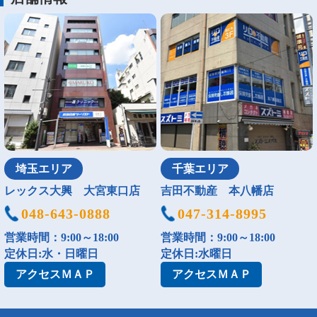
埼玉エリア
千葉エリア
レックス大興 大宮東口店
吉田不動産 本八幡店
048-643-0888
047-314-8995
営業時間：9:00～18:00
営業時間：9:00～18:00
定休日:水・日曜日
定休日:水曜日
アクセス
ＭＡＰ
アクセス
ＭＡＰ