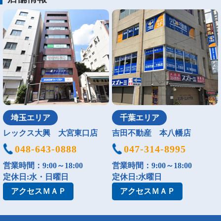
埼玉エリア
千葉エリア
レックス大興 大宮東口店
吉田不動産 本八幡店
048-643-0888
047-314-8995
営業時間：9:00～18:00
営業時間：9:00～18:00
定休日:水・日曜日
定休日:水曜日
アクセス
ＭＡＰ
アクセス
ＭＡＰ