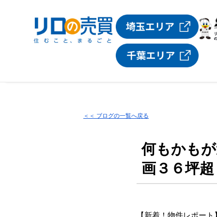
＜＜ ブログの一覧へ戻る
何もかもが
画３６坪超
【新着！物件レポート