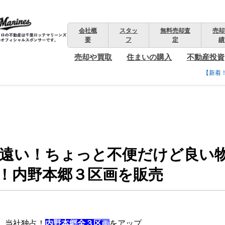
会社概
スタッ
無料売却査
売却
要
フ
定
績
売却や買取
住まいの購入
不動産投資
【新着
遠い！ちょっと不便だけど良い
！内野本郷３区画を販売
】当社独占！
内野本郷全３区画
をアップ