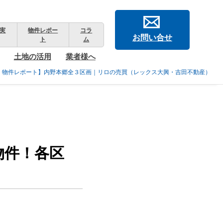
実
物件レポー
コラ
お問い合せ
ト
ム
土地の活用
業者様へ
！物件レポート】内野本郷全３区画｜リロの売買（レックス大興・吉田不動産）
物件！各区