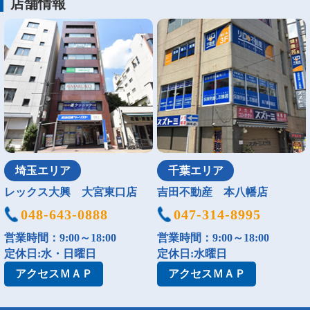
店舗情報
埼玉エリア
千葉エリア
レックス大興 大宮東口店
吉田不動産 本八幡店
048-643-0888
047-314-8995
営業時間：9:00～18:00
営業時間：9:00～18:00
定休日:水・日曜日
定休日:水曜日
アクセス
ＭＡＰ
アクセス
ＭＡＰ