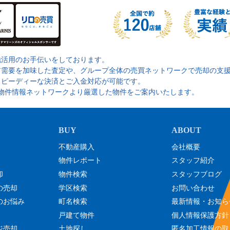
地活用のお手伝いをしております。
ア需要を加味した査定や、グループ全体の売買ネットワークで売却の支
スピーディーな決済とご入金対応が可能です。
の物件情報ネットワークより厳選した物件をご案内いたします。
不動産購入
会社概要
物件レポート
スタッフ紹介
却
物件検索
スタッフブログ
の売却
学区検索
お問い合わせ
のお悩み
町名検索
最新情報・お知ら
戸建て物件
個人情報保護方針
ジ売却
土地探し
匿名加工情報の取