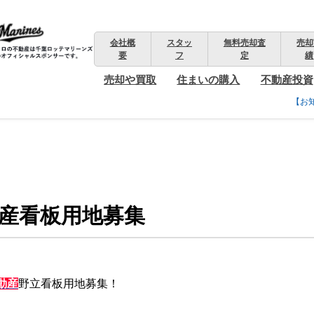
会社概
スタッ
無料売却査
売却
要
フ
定
績
売却や買取
住まいの購入
不動産投資
【お
産看板用地募集
動産
野立看板用地募集！