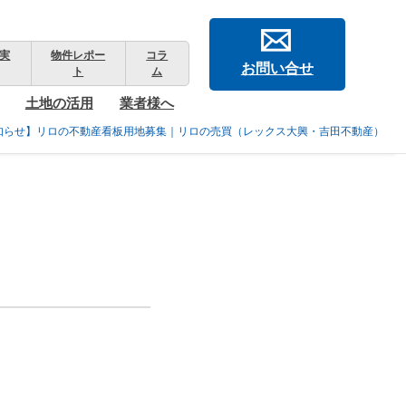
実
物件レポー
コラ
お問い合せ
ト
ム
土地の活用
業者様へ
知らせ】リロの不動産看板用地募集｜リロの売買（レックス大興・吉田不動産）