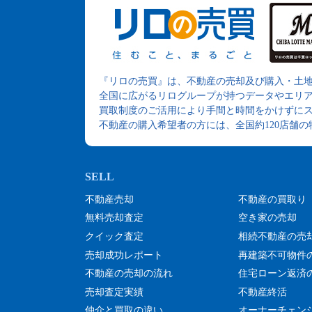
『リロの売買』は、不動産の売却及び購入・土
全国に広がるリログループが持つデータやエリ
買取制度のご活用により手間と時間をかけずに
不動産の購入希望者の方には、全国約120店舗
不動産売却
不動産の買取り
無料売却査定
空き家の売却
クイック査定
相続不動産の売
売却成功レポート
再建築不可物件
不動産の売却の流れ
住宅ローン返済
売却査定実績
不動産終活
仲介と買取の違い
オーナーチェン