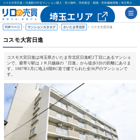
コスモ大宮日進｜日進駅の中古マンション購入・売り物件、売却査定・相場・売却価格情報｜埼玉県さいたま市北区日進町2丁目のマンション情報｜リロの売買
TOPページ
マンションカタログ
さいたま市北区
コスモ大宮日進
コスモ大宮日進
コスモ大宮日進は埼玉県さいたま市北区日進町2丁目にあるマンショ
ンで、最寄り駅はＪＲ川越線の「日進」から徒歩5分の距離にありま
す。1987年1月に地上6階RC造で建てられた全36戸のマンションで
す。