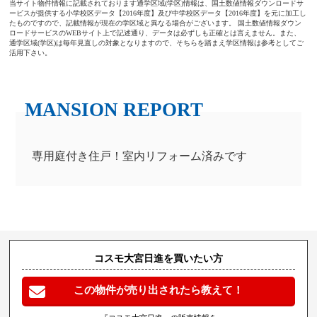
当サイト物件情報に記載されております通学区域(学区)情報は、国土数値情報ダウンロードサ
ービスが提供する小学校区データ【2016年度】及び中学校区データ【2016年度】を元に加工し
たものですので、記載情報が現在の学区域と異なる場合がございます。 国土数値情報ダウン
ロードサービスのWEBサイト上で記述通り、データは必ずしも正確とは言えません。また、
通学区域(学区)は毎年見直しの対象となりますので、そちらを踏まえ学区情報は参考としてご
活用下さい。
専用庭付き住戸！室内リフォーム済みです
コスモ大宮日進を買いたい方
この物件が売り出されたら教えて！