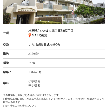
埼玉県さいたま市北区日進町
2丁目
住所
MAPで確認
交通
ＪＲ川越線
日進
/徒歩5分
階数
地上6階
構造
RC造
築年月
1987年1月
小学校名:
学区
中学校名:
※各種情報と差異がある場合は現況優先となります。
※建物竣工時に撮影した竣工写真を掲載している場合があります。その場合、現状と異なる可
能性があります。
※物件情報の学区情報について