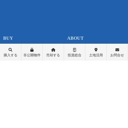
不動産購入
会社概要
物件レポート
スタッフ紹介
購入する
非公開物件
売却する
投資総合
土地活用
お問合せ
物件検索
スタッフブログ
学区検索
お問い合わせ
町名検索
最新情報・お知らせ
戸建て物件
個人情報保護方針
土地探し
匿名加工情報の取り扱いについて
中古マンション
不動産投資
収益物件（一棟アパート）
収益物件（オーナーチェンジ）
先行物件配信登録