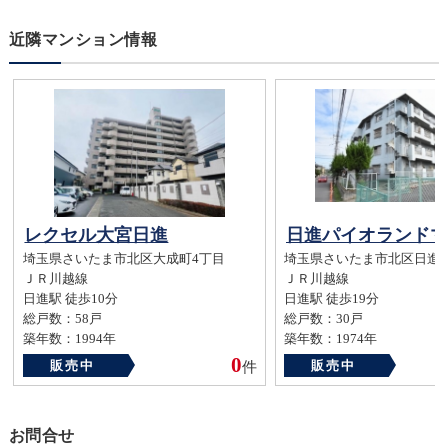
近隣マンション情報
レクセル大宮日進
埼玉県さいたま市北区大成町4丁目
埼玉県さいたま市北区日進町1-
ＪＲ川越線
ＪＲ川越線
日進駅 徒歩10分
日進駅 徒歩19分
総戸数：58戸
総戸数：30戸
築年数：1994年
築年数：1974年
0
販売中
販売中
件
お問合せ