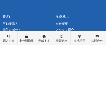
不動産購入
会社概要
物件レポート
スタッフ紹介
物件検索
スタッフブログ
購入する
非公開物件
売却する
投資総合
土地活用
お問合せ
学区検索
お問い合わせ
町名検索
最新情報・お知らせ
戸建て物件
個人情報保護方針
土地探し
匿名加工情報の取り扱いについて
中古マンション
不動産投資
収益物件（一棟アパート）
収益物件（オーナーチェンジ）
先行物件配信登録
ログイン