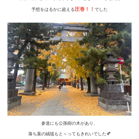
圧巻！！
予想をはるかに超える
でした
参道にも公孫樹の木があり、
落ち葉の絨毯もと～ってもきれいでした🍂