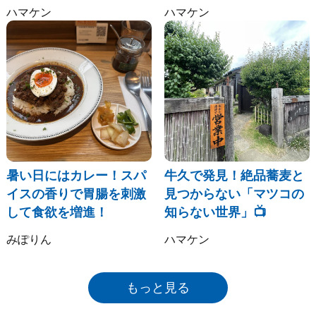
ハマケン
ハマケン
暑い日にはカレー！スパ
牛久で発見！絶品蕎麦と
イスの香りで胃腸を刺激
見つからない「マツコの
して食欲を増進！
知らない世界」📺
みぽりん
ハマケン
もっと見る