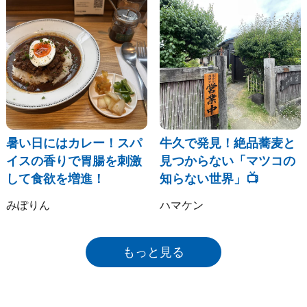
暑い日にはカレー！スパ
牛久で発見！絶品蕎麦と
イスの香りで胃腸を刺激
見つからない「マツコの
して食欲を増進！
知らない世界」📺
みぽりん
ハマケン
もっと見る