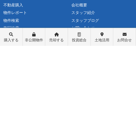
不動産購入
会社概要
物件レポート
スタッフ紹介
物件検索
スタッフブログ
学区検索
お問い合わせ
町名検索
最新情報・お知らせ
購入する
非公開物件
売却する
投資総合
土地活用
お問合せ
戸建て物件
個人情報保護方針
土地探し
匿名加工情報の取り扱いについて
中古マンション
不動産投資
収益物件（一棟アパート）
収益物件（オーナーチェンジ）
先行物件配信登録
ログイン