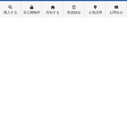
不動産購入
会社概要
購入する
非公開物件
売却する
投資総合
土地活用
お問合せ
物件レポート
スタッフ紹介
物件検索
スタッフブログ
学区検索
お問い合わせ
町名検索
最新情報・お知らせ
戸建て物件
個人情報保護方針
土地探し
匿名加工情報の取り扱いについて
中古マンション
不動産投資
収益物件（一棟アパート）
収益物件（オーナーチェンジ）
先行物件配信登録
ログイン