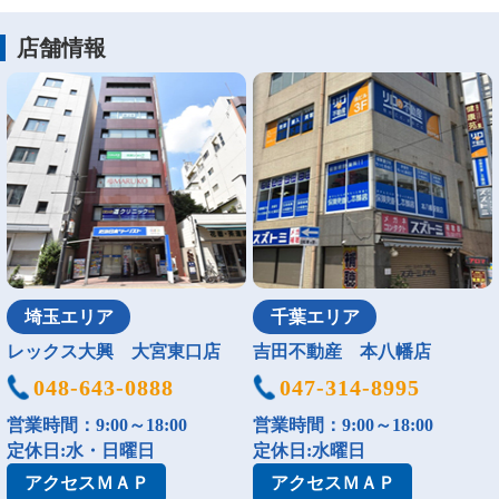
店舗情報
埼玉エリア
千葉エリア
レックス大興 大宮東口店
吉田不動産 本八幡店
048-643-0888
047-314-8995
営業時間：9:00～18:00
営業時間：9:00～18:00
定休日:水・日曜日
定休日:水曜日
アクセス
ＭＡＰ
アクセス
ＭＡＰ