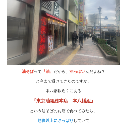
油そば
って
『油』
だから、
油っぽい
んだよね？
と今まで避けてきたのですが、
本八幡駅近くにある
『東京油組総本店 本八幡組』
という油そばのお店で食べてみたら、
想像以上にさっぱり
していて