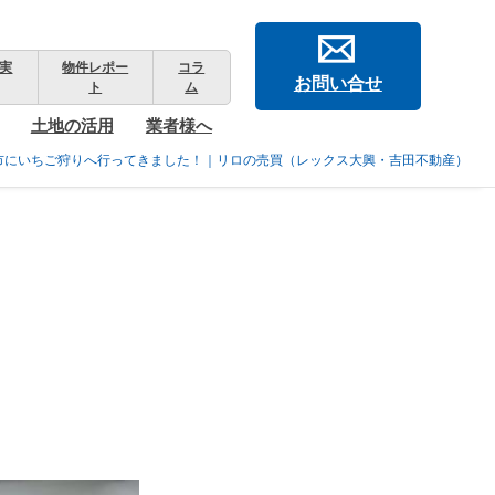
実
物件レポー
コラ
お問い合せ
ト
ム
土地の活用
業者様へ
市にいちご狩りへ行ってきました！｜リロの売買（レックス大興・吉田不動産）