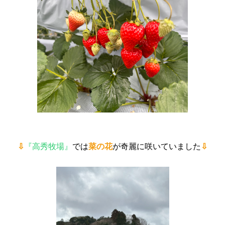
⇩
『高秀牧場』
では
菜の花
が奇麗に咲いていました
⇩