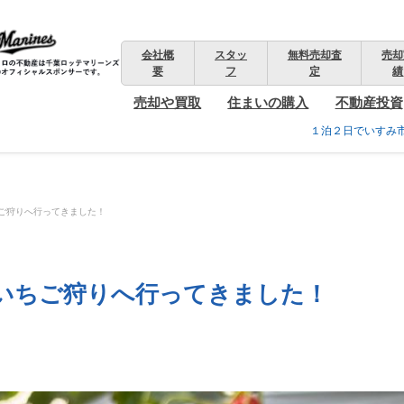
会社概
スタッ
無料売却査
売却
要
フ
定
績
売却や買取
住まいの購入
不動産投資
１泊２日でいすみ
ご狩りへ行ってきました！
いちご狩りへ行ってきました！