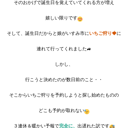
そのおかげで誕生日を覚えていてくれる方が増え
嬉しい限りです
そして、誕生日だからと娘がいすみ市に
いちご狩り
🍓
に
連れて行ってくれました🚙
しかし、
行こうと決めたのが数日前のこと・・
そこからいちご狩りを予約しようと探し始めたものの
どこも予約が取れない
３連休＆暖かい予報で
完全に、
出遅れた訳です