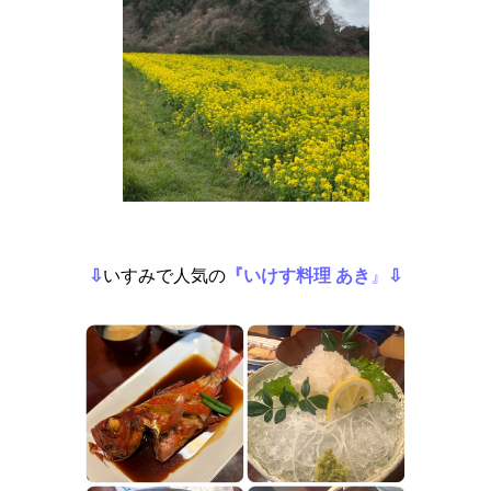
⇩
いすみで人気の
『いけす料理 あき
』
⇩