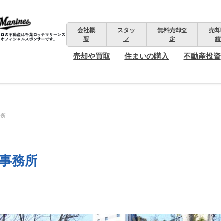
会社概
スタッ
無料売却査
売却
要
フ
定
績
売却や買取
住まいの購入
不動産投資
務所
貸事務所