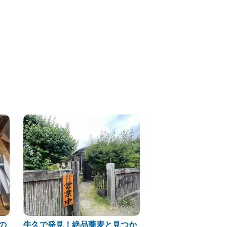
の
牛久で発見！絶品蕎麦と見つか