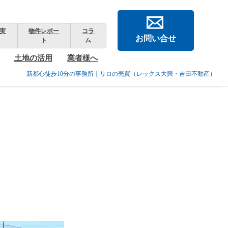
実
物件レポー
コラ
お問い合せ
ト
ム
土地の活用
業者様へ
新都心徒歩10分の事務所｜リロの売買（レックス大興・吉田不動産）