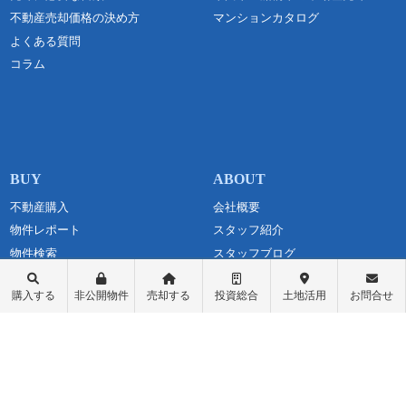
不動産売却価格の決め方
マンションカタログ
よくある質問
コラム
不動産購入
会社概要
物件レポート
スタッフ紹介
物件検索
スタッフブログ
学区検索
お問い合わせ
購入する
非公開物件
売却する
投資総合
土地活用
お問合せ
町名検索
最新情報・お知らせ
戸建て物件
個人情報保護方針
土地探し
匿名加工情報の取り扱いについて
中古マンション
不動産投資