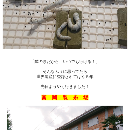
「隣の県だから、いつでも行ける！」
そんなふうに思ってたら
世界遺産に登録されてはや５年
先日ようやく行きました！
富 岡 製 糸 場