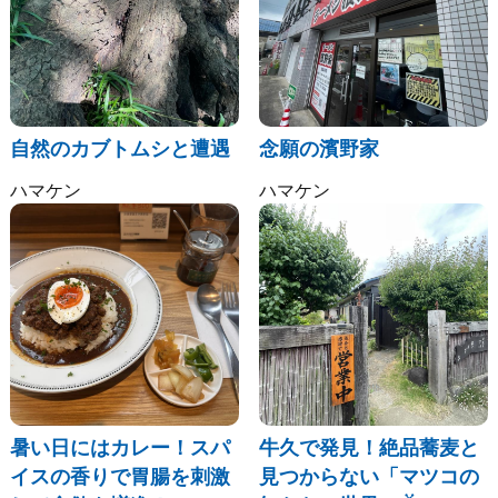
自然のカブトムシと遭遇
念願の濱野家
ハマケン
ハマケン
暑い日にはカレー！スパ
牛久で発見！絶品蕎麦と
イスの香りで胃腸を刺激
見つからない「マツコの