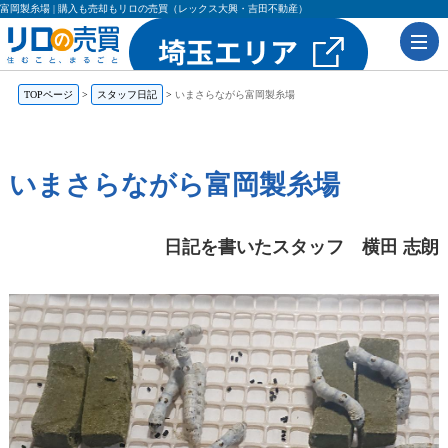
富岡製糸場 | 購入も売却もリロの売買（レックス大興・吉田不動産）
TOPページ
スタッフ日記
いまさらながら富岡製糸場
いまさらながら富岡製糸場
日記を書いたスタッフ 横田 志朗