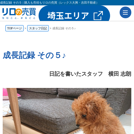
成長記録 その５ | 購入も売却もリロの売買（レックス大興・吉田不動産）
TOPページ
スタッフ日記
成長記録 その５♪
成長記録 その５♪
日記を書いたスタッフ 横田 志朗