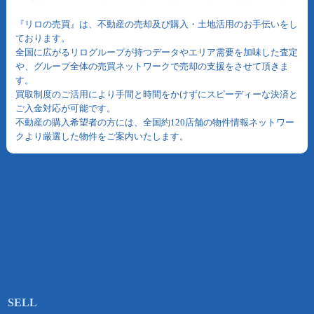
『リロの売買』は、不動産の売却及び購入・土地活用のお手伝いをし
ております。
全国に広がるリログループが持つデータやエリア需要を加味した査定
や、グループ全体の売買ネットワークで売却の支援をさせて頂きま
す。
買取制度のご活用により手間と時間をかけずにスピーディーな決済と
ご入金対応が可能です。
不動産の購入希望者の方には、全国約120店舗の物件情報ネットワー
クより厳選した物件をご案内いたします。