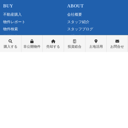
不動産購入
会社概要
物件レポート
スタッフ紹介
物件検索
スタッフブログ
学区検索
お問い合わせ
町名検索
最新情報・お知らせ
購入する
非公開物件
売却する
投資総合
土地活用
お問合せ
戸建て物件
個人情報保護方針
土地探し
匿名加工情報の取り扱いについて
中古マンション
不動産投資
収益物件（一棟アパート）
収益物件（オーナーチェンジ）
先行物件配信登録
ログイン