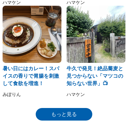
ハマケン
ハマケン
暑い日にはカレー！スパ
牛久で発見！絶品蕎麦と
イスの香りで胃腸を刺激
見つからない「マツコの
して食欲を増進！
知らない世界」📺
みぽりん
ハマケン
もっと見る