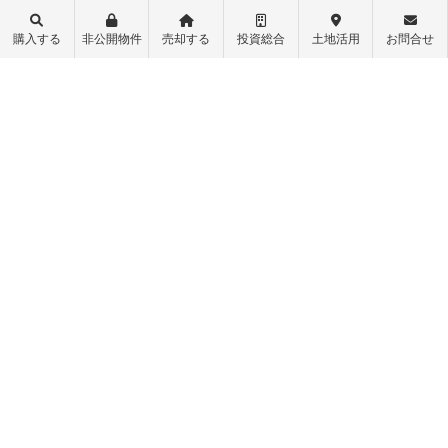
購入する
非公開物件
売却する
投資総合
土地活用
お問合せ
不動産購入
会社概要
物件レポート
スタッフ紹介
物件検索
スタッフブログ
学区検索
お問い合わせ
町名検索
最新情報・お知らせ
戸建て物件
個人情報保護方針
土地探し
匿名加工情報の取り扱いについて
中古マンション
不動産投資
収益物件（一棟アパート）
収益物件（オーナーチェンジ）
先行物件配信登録
ログイン