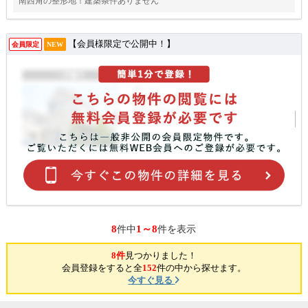
南西角の整形地！建築条件ありません
【会員様限定で公開中！】
会員限定
NEW
8
1～8
件中
件を表示
8件
見つかりました！
会員登録をすると全
152
件の中から探せます。
今すぐ見る