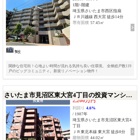
1階/-階建
埼玉県さいたま市西区指扇
ＪＲ川越線 西大宮 徒歩14分
専有面積
57.45㎡
9
枚
閑静な住宅街！心地よい時間が流れる気持ち良い住環境。 全棟総戸数119
戸のビッグコミュニティ。新規リノベーション物件！
さいたま市見沼区東大宮4丁目の投資マンション
2,200万円
投資用
利回り
4.6%
/ 1987年
埼玉県さいたま市見沼区東大宮4
丁目
ＪＲ東北本線 東大宮 徒歩8分
建物面積
44.02㎡