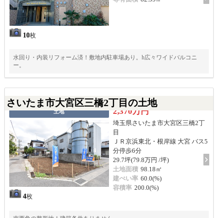
10
枚
水回り・内装リフォーム済！敷地内駐車場あり。h広々ワイドバルコニ
ー。
さいたま市大宮区三橋2丁目の土地
2,370万円
土地
埼玉県さいたま市大宮区三橋2丁
目
ＪＲ京浜東北・根岸線 大宮 バス5
分停歩6分
29.7坪(79.8万円 /坪)
土地面積
98.18㎡
建ぺい率
60.0(%)
容積率
200.0(%)
4
枚