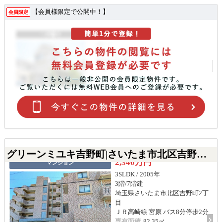
【会員様限定で公開中！】
会員限定
グリーンミユキ吉野町|さいたま市北区吉野町2丁目の中古マンション
2,340万円
マンション
3SLDK / 2005年
3階/7階建
埼玉県さいたま市北区吉野町2丁
目
ＪＲ高崎線 宮原 バス8分停歩2分
専有面積
82.35㎡