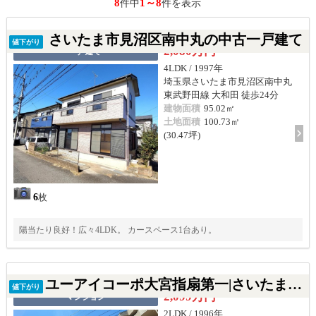
8
1～8
件中
件を表示
さいたま市見沼区南中丸の中古一戸建て
値下がり
2,080万円
一戸建て
4LDK / 1997年
埼玉県さいたま市見沼区南中丸
東武野田線 大和田 徒歩24分
建物面積
95.02㎡
土地面積
100.73㎡
(30.47坪)
6
枚
陽当たり良好！広々4LDK。 カースペース1台あり。
ユーアイコーポ大宮指扇第一|さいたま市西区指扇の中古マンション
値下がり
2,099万円
マンション
2LDK / 1996年