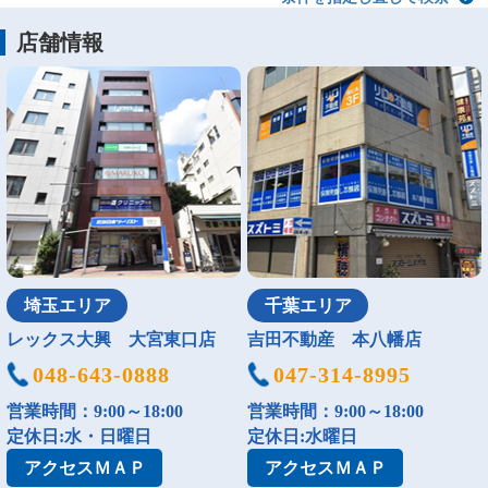
店舗情報
埼玉エリア
千葉エリア
レックス大興 大宮東口店
吉田不動産 本八幡店
048-643-0888
047-314-8995
営業時間：9:00～18:00
営業時間：9:00～18:00
定休日:水・日曜日
定休日:水曜日
アクセス
ＭＡＰ
アクセス
ＭＡＰ