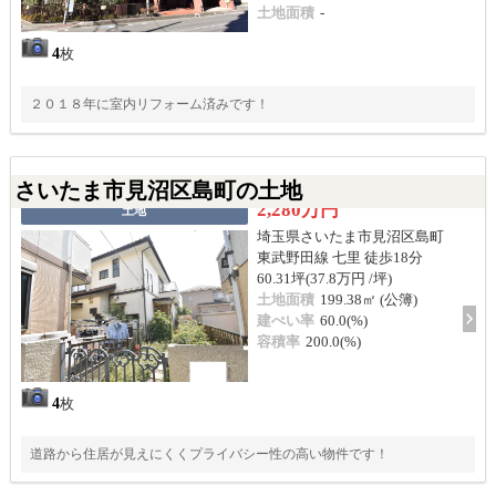
土地面積
-
4
枚
２０１８年に室内リフォーム済みです！
さいたま市見沼区島町の土地
2,280万円
土地
埼玉県さいたま市見沼区島町
東武野田線 七里 徒歩18分
60.31坪(37.8万円 /坪)
土地面積
199.38㎡ (公簿)
建ぺい率
60.0(%)
容積率
200.0(%)
4
枚
道路から住居が見えにくくプライバシー性の高い物件です！