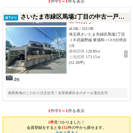
1
1～1
件中
件を表示
さいたま市緑区馬場2丁目の中古一戸建て
値下がり
4,780万円
一戸建て
4LDK / 2013年
埼玉県さいたま市緑区馬場2丁目
ＪＲ武蔵野線 東浦和 バス9分停歩
1分
建物面積
128.89㎡
土地面積
173.15㎡
(52.38坪)
2
枚
南西角地のこだわり注文住宅！全室南東向きのオール電化住宅
1
1～1
件中
件を表示
1件
見つかりました！
会員登録をすると全
152
件の中から探せます。
今すぐ見る