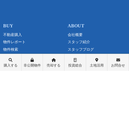
不動産購入
会社概要
物件レポート
スタッフ紹介
物件検索
スタッフブログ
学区検索
お問い合わせ
町名検索
最新情報・お知らせ
購入する
非公開物件
売却する
投資総合
土地活用
お問合せ
戸建て物件
個人情報保護方針
土地探し
匿名加工情報の取り扱いについて
中古マンション
不動産投資
収益物件（一棟アパート）
収益物件（オーナーチェンジ）
先行物件配信登録
ログイン