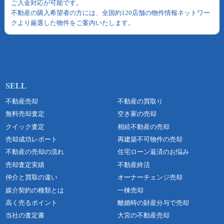
ご入金対応が可能です。
不動産の購入希望者の方には、全国約120店舗の物件情報ネットワー
クより厳選した物件をご案内いたします。
不動産売却
不動産の買取り
無料売却査定
空き家の売却
クイック査定
相続不動産の売却
売却成功レポート
再建築不可物件の売却
不動産の売却の流れ
住宅ローン返済のお悩み
売却査定実績
不動産終活
仲介と買取の違い
オーナーチェンジ売却
媒介契約の種類とは
一棟売却
高く売るポイント
離婚時の財産分与で売却
当社の査定書
大宮の不動産売却