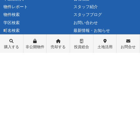
物件レポート
スタッフ紹介
物件検索
スタッフブログ
学区検索
お問い合わせ
町名検索
最新情報・お知らせ
戸建て物件
個人情報保護方針
土地探し
匿名加工情報の取り扱いについて
購入する
非公開物件
売却する
投資総合
土地活用
お問合せ
中古マンション
不動産投資
収益物件（一棟アパート）
収益物件（オーナーチェンジ）
先行物件配信登録
ログイン