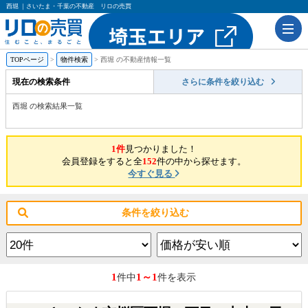
西堀 ｜さいたま・千葉の不動産 リロの売買
TOPページ
物件検索
西堀 の不動産情報一覧
現在の検索条件
さらに条件を絞り込む
西堀 の検索結果一覧
1件
見つかりました！
会員登録をすると全
152
件の中から探せます。
今すぐ見る
条件を絞り込む
1
1～1
件中
件を表示