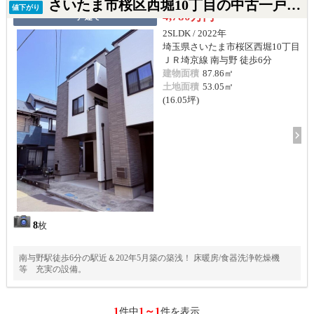
さいたま市桜区西堀10丁目の中古一戸建て
値下がり
4,780万円
一戸建て
2SLDK / 2022年
埼玉県さいたま市桜区西堀10丁目
ＪＲ埼京線 南与野 徒歩6分
建物面積
87.86㎡
土地面積
53.05㎡
(16.05坪)
8
枚
南与野駅徒歩6分の駅近＆202年5月築の築浅！ 床暖房/食器洗浄乾燥機
等 充実の設備。
1
1～1
件中
件を表示