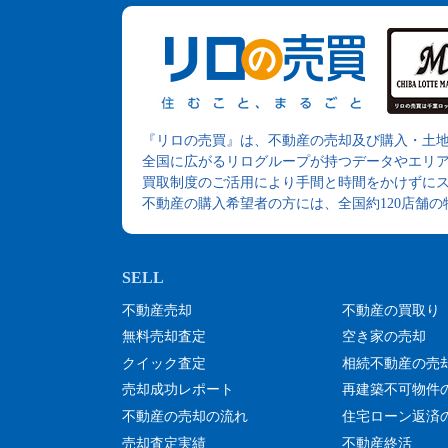
『リロの売買』は、不動産の売却及び購入・土
全国に広がるリログループが持つデータやエリ
買取制度のご活用により手間と時間をかけずに
不動産の購入希望者の方には、全国約120店舗
不動産売却
不動産の買取り
無料売却査定
空き家の売却
クイック査定
相続不動産の売
売却成功レポート
再建築不可物件
不動産の売却の流れ
住宅ローン返済
売却査定実績
不動産終活