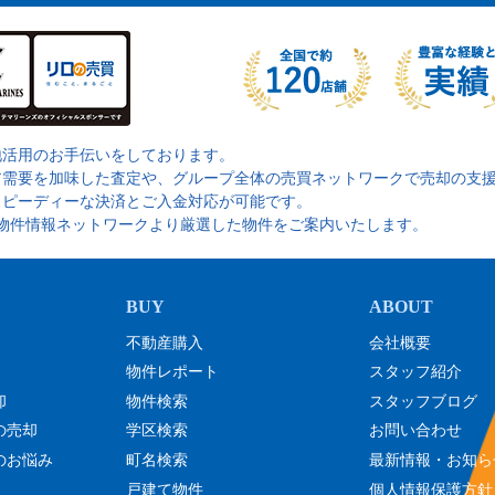
地活用のお手伝いをしております。
ア需要を加味した査定や、グループ全体の売買ネットワークで売却の支
スピーディーな決済とご入金対応が可能です。
の物件情報ネットワークより厳選した物件をご案内いたします。
不動産購入
会社概要
物件レポート
スタッフ紹介
却
物件検索
スタッフブログ
の売却
学区検索
お問い合わせ
のお悩み
町名検索
最新情報・お知ら
戸建て物件
個人情報保護方針