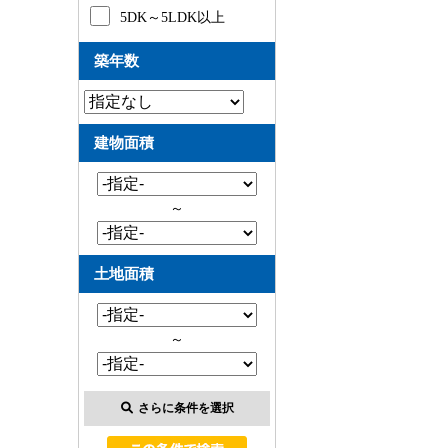
5DK～5LDK以上
築年数
建物面積
～
土地面積
～
さらに条件を選択