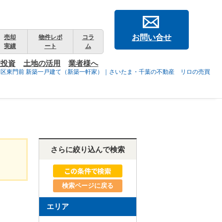
お問い合せ
売却
物件レポ
コラ
実績
ート
ム
産投資
土地の活用
業者様へ
沼区東門前 新築一戸建て（新築一軒家）｜さいたま・千葉の不動産 リロの売買
さらに絞り込んで検索
検索ページに戻る
エリア