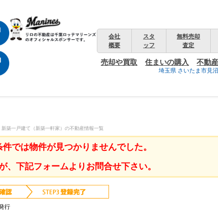
会社
スタ
無料売却
概要
ッフ
査定
売却や買取
住まいの購入
不動
埼玉県 さいたま市見
前 新築一戸建て（新築一軒家）の不動産情報一覧
条件では物件が見つかりませんでした。
が、下記フォームよりお問合せ下さい。
発行