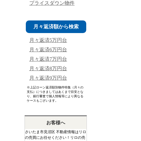
プライスダウン物件
月々返済額から検索
月々返済5万円台
月々返済6万円台
月々返済7万円台
月々返済8万円台
月々返済9万円台
※上記ローン返済額別物件特集（月々の
支払）につきましてはあくまで目安とな
り、銀行審査で個人情報等により異なる
ケースもございます。
お客様へ
さいたま市見沼区 不動産情報はリロ
の売買にお任せください！リロの売