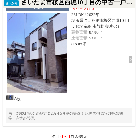
さいたま市桜区西堀10丁目の中古一戸建て
値下がり
4,780万円
一戸建て
2SLDK / 2022年
埼玉県さいたま市桜区西堀10丁目
ＪＲ埼京線 南与野 徒歩6分
建物面積
87.86㎡
土地面積
53.05㎡
(16.05坪)
8
枚
南与野駅徒歩6分の駅近＆202年5月築の築浅！ 床暖房/食器洗浄乾燥機
等 充実の設備。
1
1～1
件中
件を表示