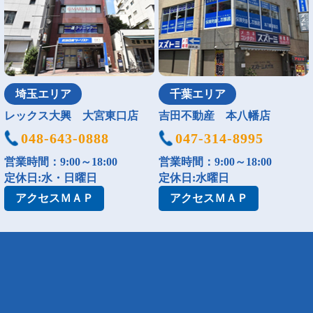
埼玉エリア
千葉エリア
レックス大興 大宮東口店
吉田不動産 本八幡店
048-643-0888
047-314-8995
営業時間：9:00～18:00
営業時間：9:00～18:00
定休日:水・日曜日
定休日:水曜日
アクセス
ＭＡＰ
アクセス
ＭＡＰ