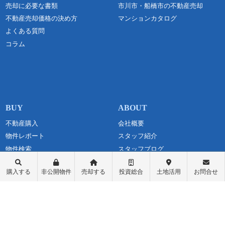
売却に必要な書類
市川市・船橋市の不動産売却
不動産売却価格の決め方
マンションカタログ
よくある質問
コラム
不動産購入
会社概要
物件レポート
スタッフ紹介
物件検索
スタッフブログ
学区検索
お問い合わせ
購入する
非公開物件
売却する
投資総合
土地活用
お問合せ
町名検索
最新情報・お知らせ
戸建て物件
個人情報保護方針
土地探し
匿名加工情報の取り扱いについて
中古マンション