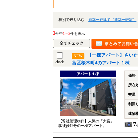
種別で絞り込む
新築一戸建て（新築一軒家）
3
件中
1～3
件を表示
【一棟アパート】さいた
NEW
check
宮区桜木町4のアパート１棟
アパート１棟
価格
所在
交通
利回
建物
【弊社管理物件】人気の「大宮」
7
駅徒歩12分の一棟アパート。