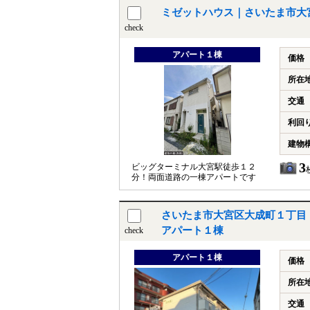
ミゼットハウス｜さいたま市大
check
アパート１棟
価格
所在
交通
利回
建物
3
ビッグターミナル大宮駅徒歩１２
分！両面道路の一棟アパートです
さいたま市大宮区大成町１丁目
アパート１棟
check
アパート１棟
価格
所在
交通