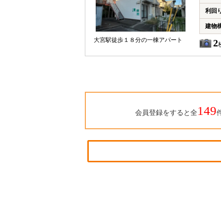
利回
建物
大宮駅徒歩１８分の一棟アパート
2
149
会員登録をすると全