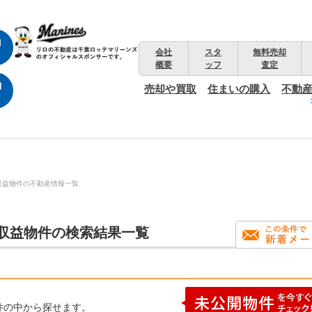
会社
スタ
無料売却
概要
ッフ
査定
売却や買取
住まいの購入
不動
収益物件の不動産情報一覧
棟収益物件の検索結果一覧
件の中から探せます。