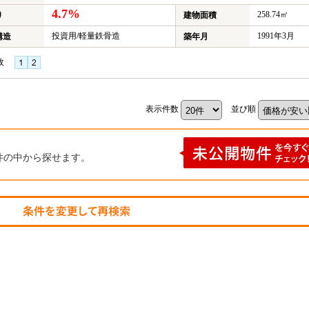
4.7%
258.74㎡
り
建物面積
投資用/軽量鉄骨造
1991年3月
構造
築年月
枚
表示件数
並び順
件の中から探せます。