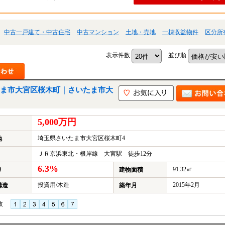
中古一戸建て・中古住宅
中古マンション
土地・売地
一棟収益物件
区分所
表示件数
並び順
ま市大宮区桜木町｜さいたま市大
5,000万円
埼玉県さいたま市大宮区桜木町4
地
ＪＲ京浜東北・根岸線 大宮駅 徒歩12分
6.3%
91.32㎡
り
建物面積
投資用/木造
2015年2月
構造
築年月
枚