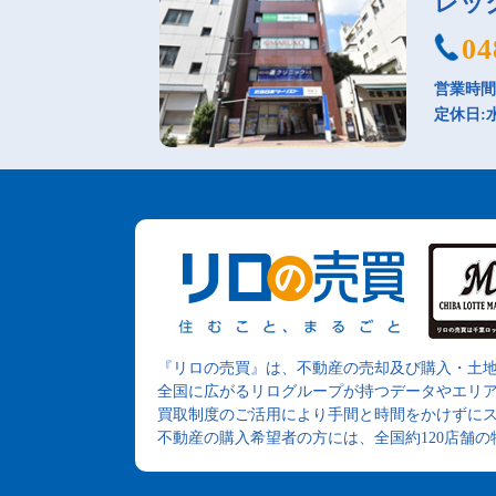
レッ
04
営業時間：
定休日:
『リロの売買』は、不動産の売却及び購入・土
全国に広がるリログループが持つデータやエリ
買取制度のご活用により手間と時間をかけずに
不動産の購入希望者の方には、全国約120店舗