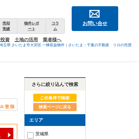
お問い合せ
売却
物件レポ
コラ
実績
ート
ム
産投資
土地の活用
業者様へ
埼玉県 さいたま市大宮区 一棟収益物件｜さいたま・千葉の不動産 リロの売買
さらに絞り込んで検索
検索ページに戻る
エリア
茨城県