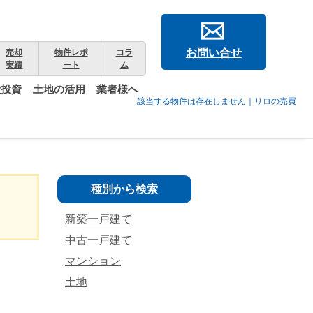
お問い合せ
売却
物件レポ
コラ
実績
ート
ム
産投資
土地の活用
業者様へ
該当する物件は存在しません｜リロの売買
種別から検索
新築一戸建て
中古一戸建て
マンション
土地