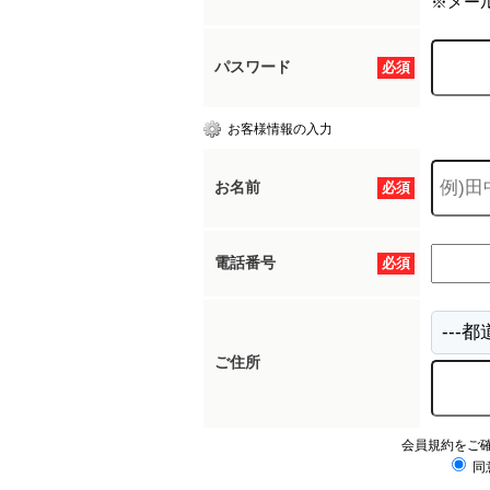
※メー
パスワード
必須
お客様情報の入力
お名前
必須
電話番号
必須
ご住所
会員規約をご
同