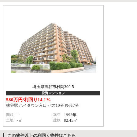
埼玉県熊谷市村岡399-5
投資マンション
580万円/利回り14.1%
熊谷駅 ハイタウン入口 バス10分 停歩7分
-
間取
築年
1993年
土地
-㎡
建物
82.45㎡
この物件以上の利回り物件はこちら