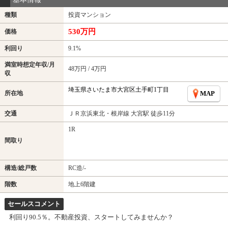
種類
投資マンション
530万円
価格
利回り
9.1%
満室時想定年収/月
48万円 / 4万円
収
埼玉県さいたま市大宮区土手町1丁目
所在地
MAP
交通
ＪＲ京浜東北・根岸線 大宮駅 徒歩11分
1R
間取り
構造/総戸数
RC造/-
階数
地上6階建
セールスコメント
利回り90.5％。不動産投資、スタートしてみませんか？