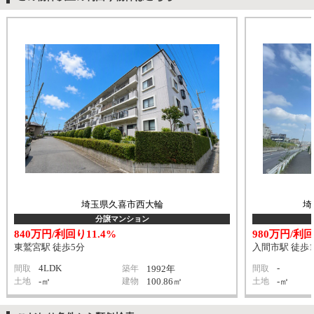
埼玉県久喜市西大輪
埼
分譲マンション
840万円/利回り11.4%
980万円/利回
東鷲宮駅 徒歩5分
入間市駅 徒歩1
4LDK
-
間取
築年
1992年
間取
土地
-㎡
建物
100.86㎡
土地
-㎡