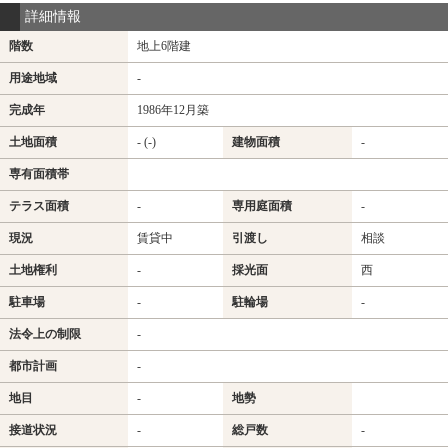
詳細情報
階数
地上6階建
用途地域
-
完成年
1986年12月築
土地面積
- (-)
建物面積
-
専有面積帯
テラス面積
-
専用庭面積
-
現況
賃貸中
引渡し
相談
土地権利
-
採光面
西
駐車場
-
駐輪場
-
法令上の制限
-
都市計画
-
地目
-
地勢
接道状況
-
総戸数
-