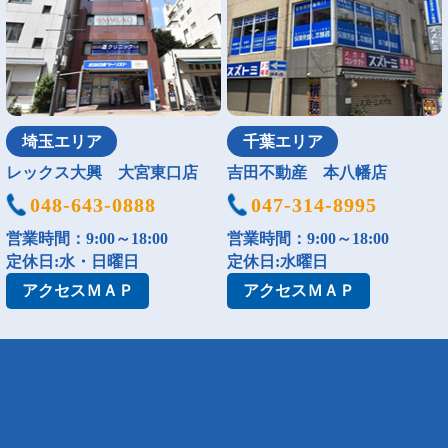
埼玉エリア
千葉エリア
レックス大興 大宮東口店
吉田不動産 本八幡店
048-643-0888
047-314-8995
営業時間：9:00～18:00
営業時間：9:00～18:00
定休日:水・日曜日
定休日:水曜日
アクセス
ＭＡＰ
アクセス
ＭＡＰ