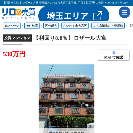
【利回り8.8％】ロザール大宮 埼玉県さいたま市大宮区土手町1丁目｜530万円の投資マンション｜リロの売買
TOPページ
物件検索
区分所有
さいたま市大宮区
ＪＲ京浜東北・根岸線
【
【利回り8.8％】ロザール大宮
投資マンション
530万円
MAPで確認