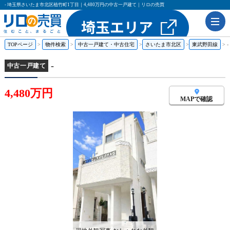
- 埼玉県さいたま市北区植竹町1丁目｜4,480万円の中古一戸建て｜リロの売買
TOPページ
物件検索
中古一戸建て・中古住宅
さいたま市北区
東武野田線
-
-
中古一戸建て
4,480万円
MAPで確認