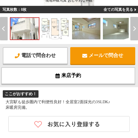
現地外観写真 おしゃれな外観
写真枚数：8枚
全ての写真を見る
電話で問合わせ
メールで問合せ
来店予約
ここがおすすめ！
大宮駅も徒歩圏内で利便性良好！全居室2面採光の3SLDK♪
床暖房完備。