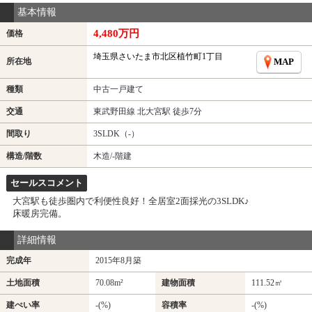
基本情報
4,480万円
価格
埼玉県さいたま市北区植竹町1丁目
所在地
MAP
種類
中古一戸建て
交通
東武野田線 北大宮駅 徒歩7分
間取り
3SLDK（-）
構造/階数
木造/-階建
セールスコメント
大宮駅も徒歩圏内で利便性良好！全居室2面採光の3SLDK♪
床暖房完備。
詳細情報
完成年
2015年8月築
土地面積
70.08m²
建物面積
111.52㎡
建ぺい率
-(%)
容積率
-(%)