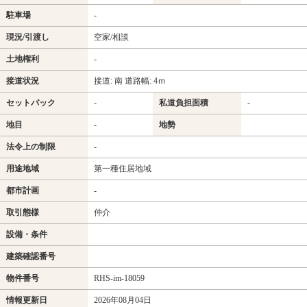
駐車場
-
現況/引渡し
空家/相談
土地権利
-
接道状況
接道: 南 道路幅: 4ｍ
セットバック
-
私道負担面積
-
地目
-
地勢
法令上の制限
-
用途地域
第一種住居地域
都市計画
-
取引態様
仲介
設備・条件
建築確認番号
物件番号
RHS-im-18059
情報更新日
2026年08月04日