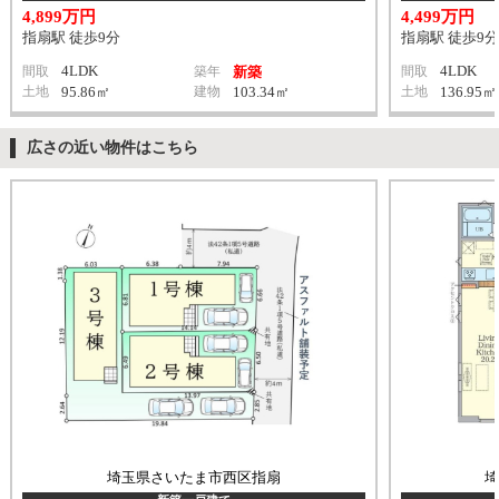
4,899万円
4,499万円
指扇駅 徒歩9分
指扇駅 徒歩9分
4LDK
4LDK
間取
築年
新築
間取
土地
95.86㎡
建物
103.34㎡
土地
136.95㎡
広さの近い物件はこちら
埼玉県さいたま市西区指扇