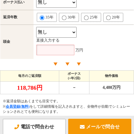
ボーナス払い
返済年数
35年
30年
25年
20年
直接入力する
頭金
万円
ボーナス
毎月のご返済額
物件価格
(×年2回)
118,786円
－
4,480万円
※返済金額はあくまでも目安です。
※
会員登録(無料)
をして詳細情報を記入されますと、全物件が自動でシミュレー
ションされとても便利になります。
電話で問合わせ
メールで問合せ