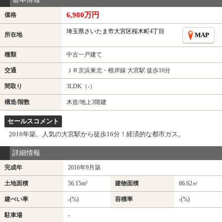
6,980万円
価格
埼玉県さいたま市大宮区桜木町4丁目
所在地
MAP
種類
中古一戸建て
交通
ＪＲ京浜東北・根岸線 大宮駅 徒歩16分
間取り
3LDK（-）
構造/階数
木造/地上3階建
セールスコメント
2016年築。人気の大宮駅から徒歩16分！経済的な都市ガス。
詳細情報
完成年
2016年9月築
土地面積
56.15m²
建物面積
86.62㎡
建ぺい率
-(%)
容積率
-(%)
駐車場
-