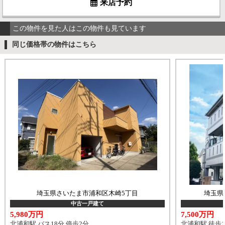
来店予約
この物件を見た人はこの物件も見ています
同じ価格帯の物件はこちら
埼玉県さいたま市浦和区木崎5丁目
埼玉県
中古一戸建て
5,980万円
7,500万円
北浦和駅 バス18分 停歩2分
北浦和駅 徒歩1