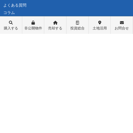
よくある質問
コラム
購入する
非公開物件
売却する
投資総合
土地活用
お問合せ
不動産購入
会社概要
物件レポート
スタッフ紹介
物件検索
スタッフブログ
学区検索
お問い合わせ
町名検索
最新情報・お知らせ
戸建て物件
個人情報保護方針
土地探し
匿名加工情報の取り扱いについて
中古マンション