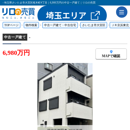
- 埼玉県さいたま市大宮区桜木町4丁目｜6,980万円の中古一戸建て｜リロの売買
TOPページ
物件検索
中古一戸建て・中古住宅
さいたま市大宮区
ＪＲ京浜東北
-
中古一戸建て
6,980万円
MAPで確認