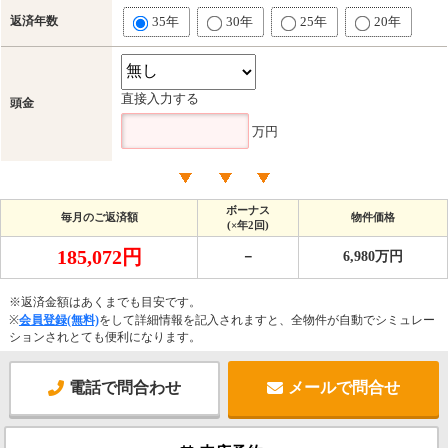
返済年数
35年
30年
25年
20年
直接入力する
頭金
万円
ボーナス
毎月のご返済額
物件価格
(×年2回)
185,072円
－
6,980万円
※返済金額はあくまでも目安です。
※
会員登録(無料)
をして詳細情報を記入されますと、全物件が自動でシミュレー
ションされとても便利になります。
電話で問合わせ
メールで問合せ