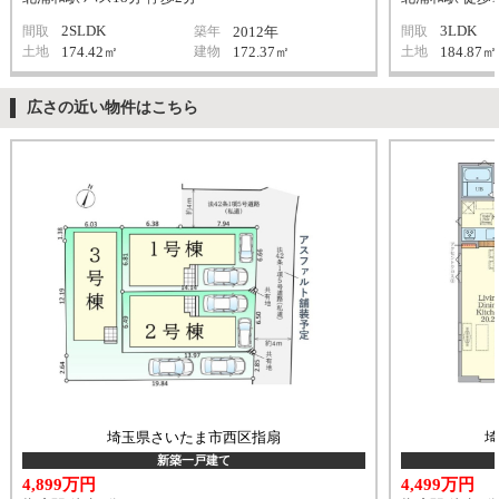
2SLDK
3LDK
間取
築年
2012年
間取
土地
174.42㎡
建物
172.37㎡
土地
184.87㎡
広さの近い物件はこちら
埼玉県さいたま市西区指扇
新築一戸建て
4,899万円
4,499万円