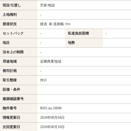
現況/引渡し
空家/相談
土地権利
-
接道状況
接道: 南 道路幅: 9ｍ
セットバック
-
私道負担面積
-
地目
-
地勢
法令上の制限
-
用途地域
近隣商業地域
都市計画
-
取引態様
仲介
設備・条件
建築確認番号
物件番号
RHS-im-18086
情報更新日
2026年08月04日
次回更新日
2026年08月18日