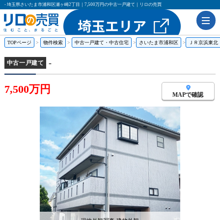
- 埼玉県さいたま市浦和区瀬ヶ崎2丁目｜7,500万円の中古一戸建て｜リロの売買
TOPページ
物件検索
中古一戸建て・中古住宅
さいたま市浦和区
ＪＲ京浜東北
-
中古一戸建て
7,500万円
MAPで確認