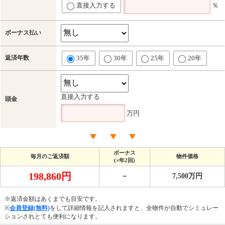
直接入力する
％
ボーナス払い
返済年数
35年
30年
25年
20年
直接入力する
頭金
万円
ボーナス
毎月のご返済額
物件価格
(×年2回)
198,860円
－
7,500万円
※返済金額はあくまでも目安です。
※
会員登録(無料)
をして詳細情報を記入されますと、全物件が自動でシミュレー
ションされとても便利になります。