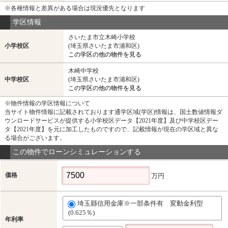
※各種情報と差異がある場合は現況優先となります
学区情報
さいたま市立木崎小学校
小学校区
(埼玉県さいたま市浦和区)
この学区の他の物件を見る
木崎中学校
中学校区
(埼玉県さいたま市浦和区)
この学区の他の物件を見る
※物件情報の学区情報について
当サイト物件情報に記載されております通学区域(学区)情報は、国土数値情報ダ
ウンロードサービスが提供する小学校区データ【2021年度】及び中学校区デー
タ【2021年度】を元に加工したものですので、記載情報が現在の学区域と異な
る場合がございます。
この物件でローンシミュレーションする
価格
万円
埼玉縣信用金庫※一部条件有 変動金利型
(0.625％)
年利率