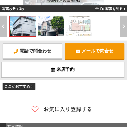
現地外観写真 建物外観
写真枚数：3枚
全ての写真を見る
電話で問合わせ
メールで問合せ
来店予約
ここがおすすめ！
-
基本情報