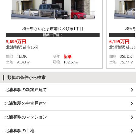
埼玉県さいたま市浦和区領家1丁目
埼玉
新築一戸建て
5,699万円
6,199万円
北浦和駅 徒歩15分
北浦和駅 徒歩1
4LDK
3SLDK
間取
築年
新築
間取
土地
91.43㎡
建物
102.67㎡
土地
75.77㎡
類似の条件から検索
北浦和駅の新築戸建て
北浦和駅の中古戸建て
北浦和駅のマンション
北浦和駅の土地