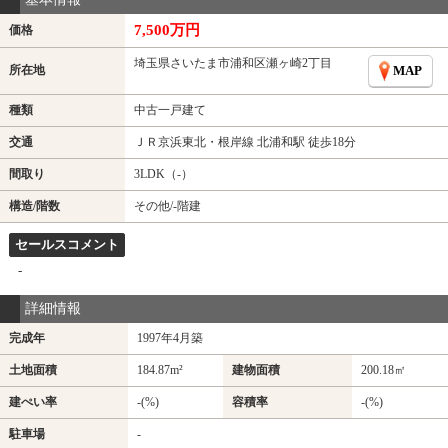
7,500万円
価格
埼玉県さいたま市浦和区瀬ヶ崎2丁目
所在地
MAP
種類
中古一戸建て
交通
ＪＲ京浜東北・根岸線 北浦和駅 徒歩18分
間取り
3LDK（-）
構造/階数
その他/-階建
セールスコメント
-
詳細情報
完成年
1997年4月築
土地面積
184.87m²
建物面積
200.18㎡
建ぺい率
-(%)
容積率
-(%)
駐車場
-