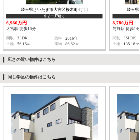
埼玉県さいたま市大宮区桜木町4丁目
埼玉県
中古一戸建て
6,980万円
8,780万円
大宮駅 徒歩16分
与野駅 徒歩14
3LDK
3SLDK
間取
築年
2016年
間取
土地
56.15㎡
建物
86.62㎡
土地
135.18㎡
広さの近い物件はこちら
同じ学区の物件はこちら