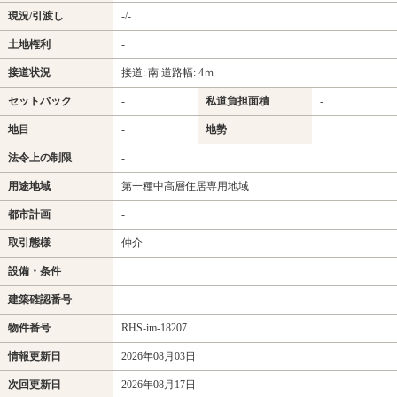
現況/引渡し
-/-
土地権利
-
接道状況
接道: 南 道路幅: 4ｍ
セットバック
-
私道負担面積
-
地目
-
地勢
法令上の制限
-
用途地域
第一種中高層住居専用地域
都市計画
-
取引態様
仲介
設備・条件
建築確認番号
物件番号
RHS-im-18207
情報更新日
2026年08月03日
次回更新日
2026年08月17日