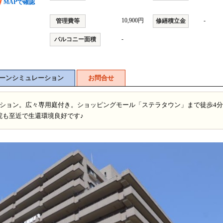
MAPで確認
10,900円
-
管理費等
修繕積立金
-
バルコニー面積
ーンシミュレーション
お問合せ
ンション。広々専用庭付き。ショッピングモール「ステラタウン」まで徒歩4
院も至近で生還環境良好です♪