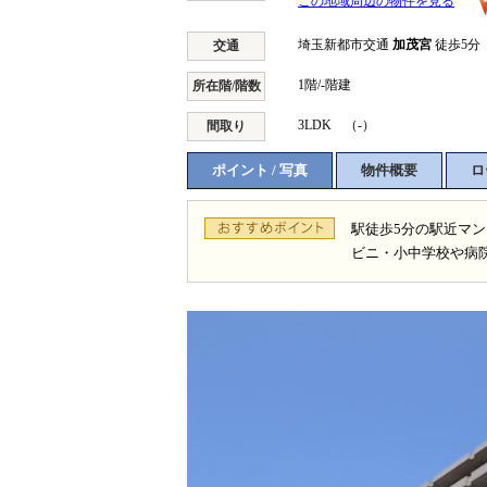
この地域周辺の物件を見る
埼玉新都市交通
加茂宮
徒歩5分
交通
1階/-階建
所在階/階数
3LDK （-）
間取り
ポイント / 写真
物件概要
ロ
駅徒歩5分の駅近マ
ビニ・小中学校や病