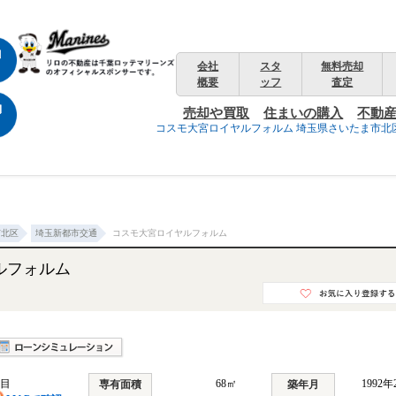
会社
スタ
無料売却
概要
ッフ
査定
売却や買取
住まいの購入
不動
コスモ大宮ロイヤルフォルム 埼玉県さいたま市北区
市北区
埼玉新都市交通
コスモ大宮ロイヤルフォルム
ルフォルム
丁目
68㎡
1992
専有面積
築年月