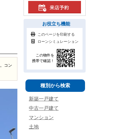
お役立ち機能
このページを印刷する
ローンシミュレーション
この物件を
携帯で確認！
分。コン
種別から検索
新築一戸建て
中古一戸建て
マンション
土地