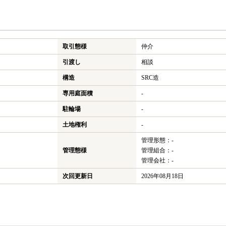
取引態様
仲介
引渡し
相談
構造
SRC造
専用庭面積
-
駐輪場
-
土地権利
-
管理形態：-
管理態様
管理組合：-
管理会社：-
次回更新日
2026年08月18日