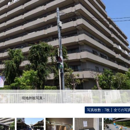
現地外観写真 -
写真枚数：7枚
全ての写