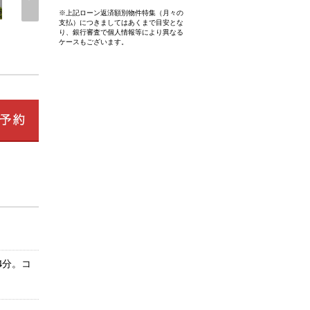
※上記ローン返済額別物件特集（月々の
支払）につきましてはあくまで目安とな
り、銀行審査で個人情報等により異なる
ケースもございます。
4分。コ