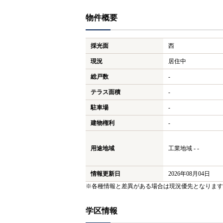
物件概要
採光面
西
現況
居住中
総戸数
-
テラス面積
-
駐車場
-
建物権利
-
用途地域
工業地域 - -
情報更新日
2026年08月04日
※各種情報と差異がある場合は現況優先となります
学区情報