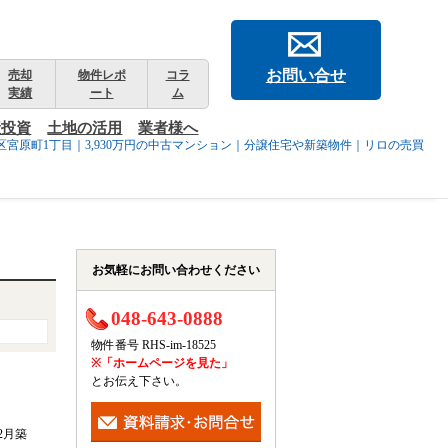
お問い合せ
売却
物件レポ
コラ
実績
ート
ム
産投資
土地の活用
業者様へ
宮原町1丁目｜3,930万円の中古マンション｜分譲住宅や新築物件｜リロの売買
お気軽にお問い合わせください
048-643-0888
物件番号 RHS-im-18525
※「ホームページを見た」
とお伝え下さい。
年2月築