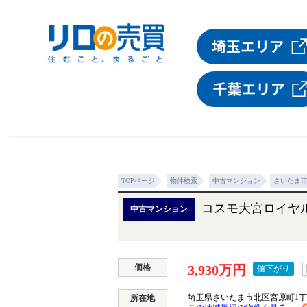
TOPページ
物件検索
中古マンション
さいたま
コスモ大宮ロイヤ
中古マンション
価格
3,930万円
値下がり
埼玉県さいたま市北区宮原町1
所在地