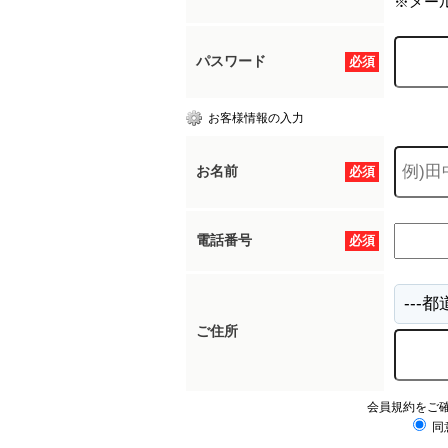
※メー
パスワード
必須
お客様情報の入力
お名前
必須
電話番号
必須
ご住所
会員規約をご
同