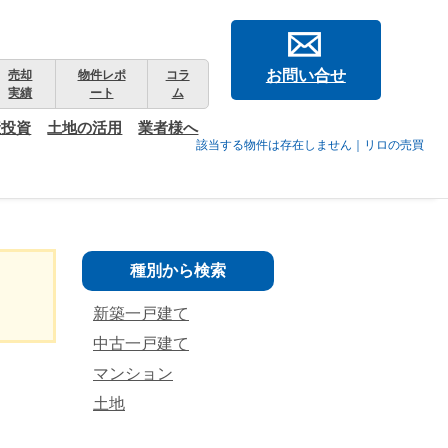
お問い合せ
売却
物件レポ
コラ
実績
ート
ム
産投資
土地の活用
業者様へ
該当する物件は存在しません｜リロの売買
種別から検索
新築一戸建て
中古一戸建て
マンション
土地