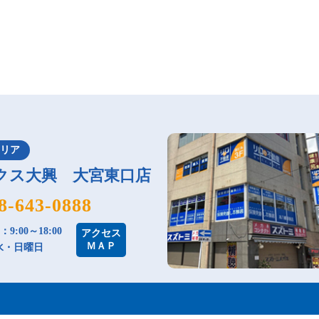
エリア
クス大興 大宮東口店
8-643-0888
9:00～18:00
アクセス
ＭＡＰ
水・日曜日