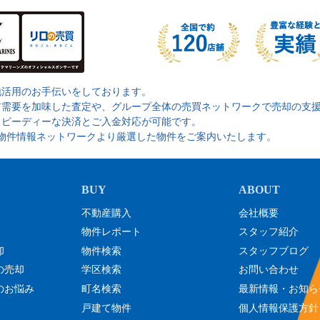
地活用のお手伝いをしております。
ア需要を加味した査定や、グループ全体の売買ネットワークで売却の支
スピーディーな決済とご入金対応が可能です。
の物件情報ネットワークより厳選した物件をご案内いたします。
不動産購入
会社概要
物件レポート
スタッフ紹介
却
物件検索
スタッフブログ
の売却
学区検索
お問い合わせ
のお悩み
町名検索
最新情報・お知ら
戸建て物件
個人情報保護方針