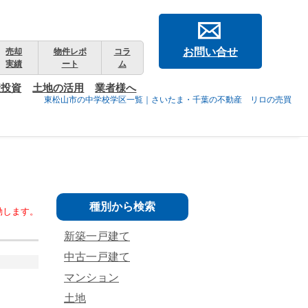
お問い合せ
売却
物件レポ
コラ
実績
ート
ム
産投資
土地の活用
業者様へ
東松山市の中学校学区一覧｜さいたま・千葉の不動産 リロの売買
種別から検索
動します。
新築一戸建て
中古一戸建て
マンション
土地