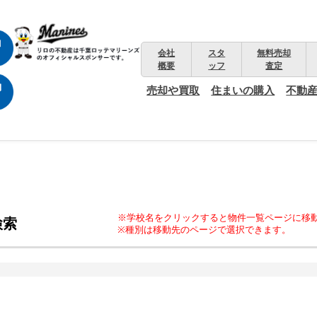
会社
スタ
無料売却
概要
ッフ
査定
売却や買取
住まいの購入
不動
※学校名をクリックすると物件一覧ページに移
検索
※種別は移動先のページで選択できます。