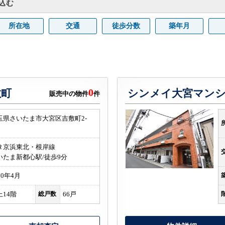
込む
所在地
交通
徒歩分数
築年月
0
敷町
シンメイ大宮マン
販売中の物件
件
玉県さいたま市大宮区吉敷町2-
2
Ｒ京浜東北・根岸線
いたま新都心駅/徒歩9分
20年4月
上14階
総戸数
66戸