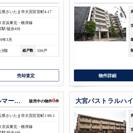
玉県さいたま市大宮区宮町4-17
Ｒ京浜東北・根岸線
宮駅/徒歩4分
09年3月
上9階
総戸数
100戸
売却査定
物件詳細
0
プレミスト大宮ターミナルマークス
大宮パストラルハ
販売中の物件
件
玉県さいたま市大宮区宮町1-96-1
Ｒ京浜東北・根岸線
宮駅/徒歩4分