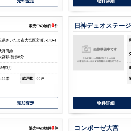
売却査定
物件詳細
0
日神デュオステー
販売中の物件
件
玉県さいたま市大宮区宮町5-143-4
武野田線
大宮駅/徒歩8分
08年3月
上11階
総戸数
60戸
売却査定
物件詳細
0
コンポーゼ大宮
販売中の物件
件