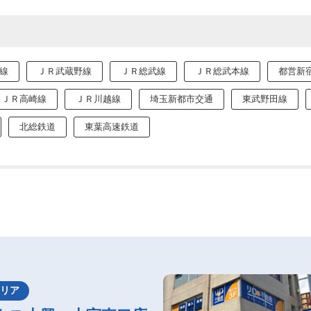
線
ＪＲ武蔵野線
ＪＲ総武線
ＪＲ総武本線
都営新
ＪＲ高崎線
ＪＲ川越線
埼玉新都市交通
東武野田線
北総鉄道
東葉高速鉄道
エリア