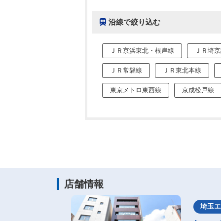
沿線で絞り込む
ＪＲ京浜東北・根岸線
ＪＲ埼京
ＪＲ常磐線
ＪＲ東北本線
東京メトロ東西線
京成松戸線
店舗情報
埼玉