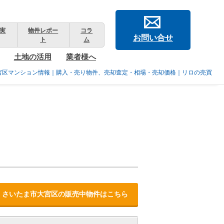
実
物件レポー
コラ
お問い合せ
ト
ム
土地の活用
業者様へ
宮区マンション情報｜購入・売り物件、売却査定・相場・売却価格｜リロの売買
さいたま市大宮区の販売中物件はこちら