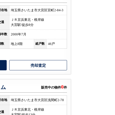
所在地
埼玉県さいたま市大宮区宮町2-84-3
ＪＲ京浜東北・根岸線
交通
大宮駅/徒歩8分
築年数
2000年7月
階数
地上8階
総戸数
46戸
売却査定
0
イム
販売中の物件
件
所在地
埼玉県さいたま市大宮区浅間町2-78
ＪＲ京浜東北・根岸線
交通
大宮駅/徒歩13分