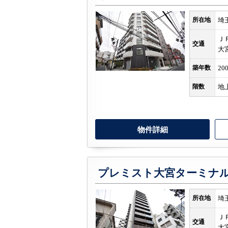
所在地
埼
Ｊ
交通
大
築年数
20
階数
地
物件詳細
所在地
埼
Ｊ
交通
大