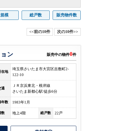
規模
総戸数
販売物件数
<<前の10件
次の10件>>
0
ション
販売中の物件
件
埼玉県さいたま市大宮区吉敷町2-
所在地
122-10
ＪＲ京浜東北・根岸線
交通
さいたま新都心駅/徒歩6分
築年数
1983年1月
階数
地上4階
総戸数
22戸