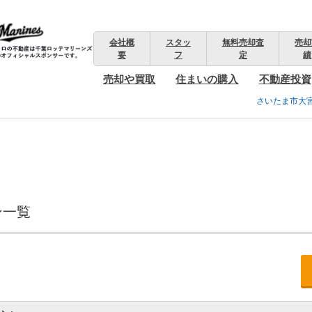
会社概
スタッ
無料売却査
売却
要
フ
定
績
売却や買取
住まいの購入
不動産投資
さいたま市大
ン一覧