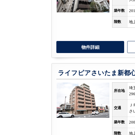
築年数
20
階数
地
物件詳細
ライフピアさいたま新都
埼
所在地
29
Ｊ
交通
さ
築年数
20
階数
地