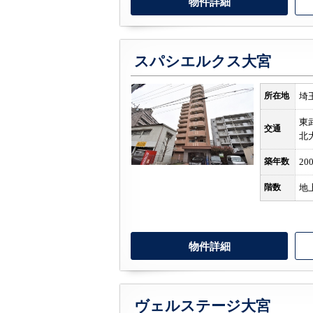
物件詳細
スパシエルクス大宮
所在地
埼
東
交通
北
築年数
20
階数
地
物件詳細
ヴェルステージ大宮