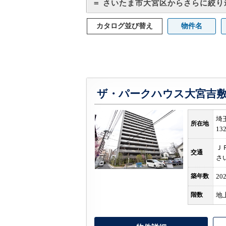
＝ さいたま市大宮区からさらに絞り
カタログ並び替え
物件名
ザ・パークハウス大宮吉
埼
所在地
13
Ｊ
交通
さ
築年数
20
階数
地