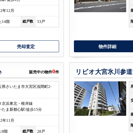
12年12月
上14階
総戸数
53戸
売却査定
物件詳細
0
心
リビオ大宮氷川参道
販売中の物件
件
玉県さいたま市大宮区浅間町2-
6
Ｒ京浜東北・根岸線
いたま新都心駅/徒歩15分
02年11月
上9階
総戸数
28戸