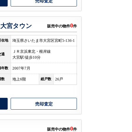
売却査定
0
ジ大宮タウン
販売中の物件
件
所在地
埼玉県さいたま市大宮区宮町5-136-1
ＪＲ京浜東北・根岸線
交通
大宮駅/徒歩10分
築年数
2007年7月
階数
地上6階
総戸数
26戸
売却査定
0
販売中の物件
件