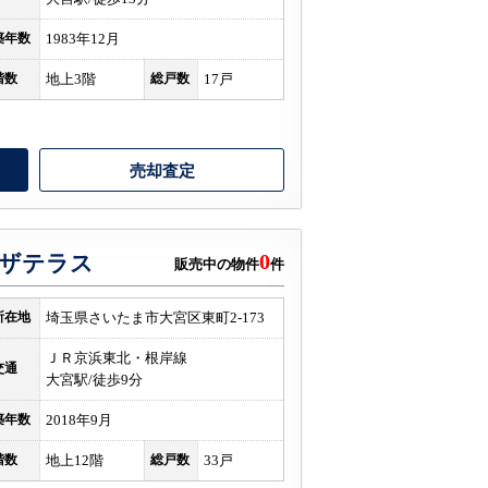
築年数
1983年12月
階数
地上3階
総戸数
17戸
売却査定
0
ザテラス
販売中の物件
件
所在地
埼玉県さいたま市大宮区東町2-173
ＪＲ京浜東北・根岸線
交通
大宮駅/徒歩9分
築年数
2018年9月
階数
地上12階
総戸数
33戸