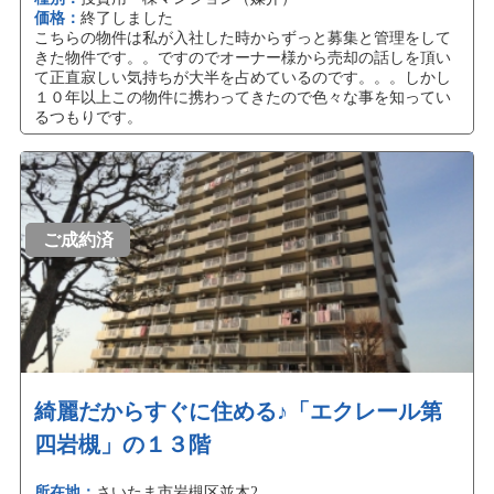
価格：
終了しました
こちらの物件は私が入社した時からずっと募集と管理をして
きた物件です。。ですのでオーナー様から売却の話しを頂い
て正直寂しい気持ちが大半を占めているのです。。。しかし
１０年以上この物件に携わってきたので色々な事を知ってい
るつもりです。
ご成約済
綺麗だからすぐに住める♪「エクレール第
四岩槻」の１３階
所在地：
さいたま市岩槻区並木2