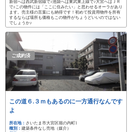
新宿へは西武新宿線で♪池袋へは東武東上線で♪大宮へはＪＲ
で♪この物件には「ここに住みたい」と思わせるオーラがあり
ます。売主様の言葉にも納得です！初めて投資用物件を所有
するならば場所も価格もこの物件がちょうどいいのではない
でしょうか♪
ご成約済
この道６.３ｍもあるのに一方通行なんです
よ
所在地：
さいたま市大宮区堀の内町1
種別：
建築条件なし売地（媒介）