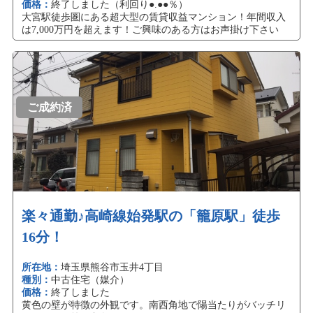
価格：
終了しました（利回り●.●●％）
大宮駅徒歩圏にある超大型の賃貸収益マンション！年間収入
は7,000万円を超えます！ご興味のある方はお声掛け下さい
ご成約済
楽々通勤♪高崎線始発駅の「籠原駅」徒歩
16分！
所在地：
埼玉県熊谷市玉井4丁目
種別：
中古住宅（媒介）
価格：
終了しました
黄色の壁が特徴の外観です。南西角地で陽当たりがバッチリ