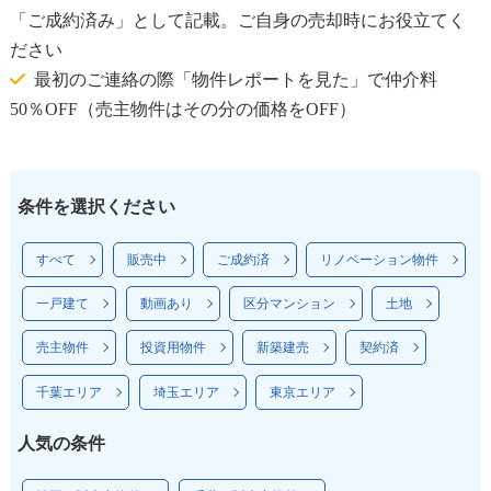
「ご成約済み」として記載。ご自身の売却時にお役立てく
ださい
最初のご連絡の際「物件レポートを見た」で仲介料
50％OFF（売主物件はその分の価格をOFF）
条件を選択ください
すべて
販売中
ご成約済
リノベーション物件
一戸建て
動画あり
区分マンション
土地
売主物件
投資用物件
新築建売
契約済
千葉エリア
埼玉エリア
東京エリア
人気の条件