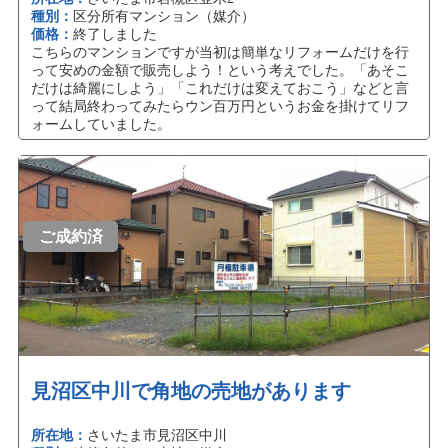
種別：
区分所有マンション（媒介）
価格：
終了しました
こちらのマンションですが当初は簡単なリフォームだけを行
って安めの金額で販売しよう！という考えでした。「あそこ
だけは綺麗にしよう」「これだけは変えておこう」などと言
って結局終わってみたらウン百万円というお金を掛けてリフ
ォームしていました。
ご成約済
見沼区中川で角地の売地があります
所在地：
さいたま市見沼区中川