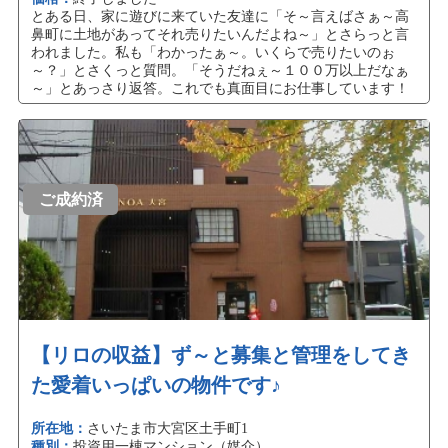
とある日、家に遊びに来ていた友達に「そ～言えばさぁ～高
鼻町に土地があってそれ売りたいんだよね～」とさらっと言
われました。私も「わかったぁ～。いくらで売りたいのぉ
～？」とさくっと質問。「そうだねぇ～１００万以上だなぁ
～」とあっさり返答。これでも真面目にお仕事しています！
ご成約済
【リロの収益】ず～と募集と管理をしてき
た愛着いっぱいの物件です♪
所在地：
さいたま市大宮区土手町1
種別：
投資用一棟マンション（媒介）