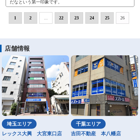
だなという第一印象です。
1
2
...
22
23
24
25
26
店舗情報
埼玉エリア
千葉エリア
レックス大興 大宮東口店
吉田不動産 本八幡店