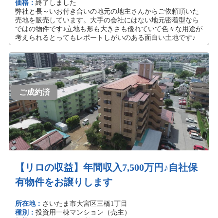
価格：
終了しました
弊社と長～いお付き合いの地元の地主さんからご依頼頂いた
売地を販売しています。大手の会社にはない地元密着型なら
ではの物件です♪立地も形も大きさも優れていて色々な用途が
考えられるとってもレポートしがいのある面白い土地です♪
ご成約済
【リロの収益】年間収入7,500万円♪自社保
有物件をお譲りします
所在地：
さいたま市大宮区三橋1丁目
種別：
投資用一棟マンション（売主）