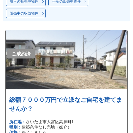
埼玉の販売中物件
千葉の販売中物件
販売中の収益物件
ご成約済
総額７０００万円で立派なご自宅を建てま
せんか？
所在地：
さいたま市大宮区高鼻町1
種別：
建築条件なし売地（媒介）
価格：
終了しました