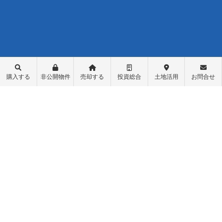
購入する
非公開物件
売却する
投資総合
土地活用
お問合せ
不動産購入
会社概要
物件レポート
スタッフ紹介
物件検索
スタッフブログ
学区検索
お問い合わせ
町名検索
最新情報・お知らせ
戸建て物件
個人情報保護方針
土地探し
匿名加工情報の取り扱いについて
中古マンション
不動産投資
収益物件（一棟アパート）
収益物件（オーナーチェンジ）
先行物件配信登録