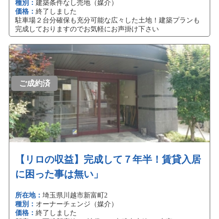
種別：
建築条件なし売地（媒介）
価格：
終了しました
駐車場２台分確保も充分可能な広々した土地！建築プランも
完成しておりますのでお気軽にお声掛け下さい
ご成約済
【リロの収益】完成して７年半！賃貸入居
に困った事は無い」
所在地：
埼玉県川越市新富町2
種別：
オーナーチェンジ（媒介）
価格：
終了しました