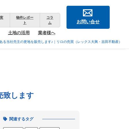
実
物件レポー
コラ
お問い合せ
ト
ム
土地の活用
業者様へ
ある当社売主の更地を販売します♪｜リロの売買（レックス大興・吉田不動産）
売致します
関連するタグ