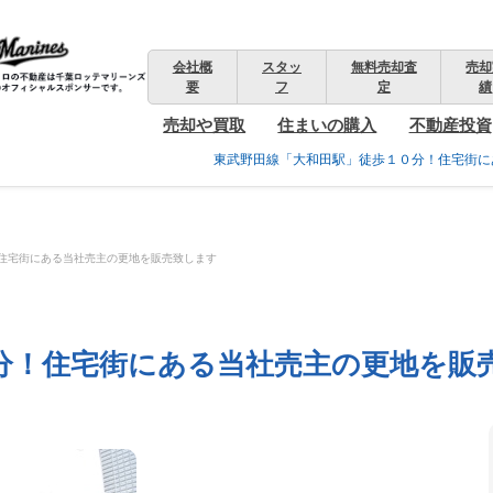
会社概
スタッ
無料売却査
売却
要
フ
定
績
売却や買取
住まいの購入
不動産投資
東武野田線「大和田駅」徒歩１０分！住宅街に
住宅街にある当社売主の更地を販売致します
分！住宅街にある当社売主の更地を販