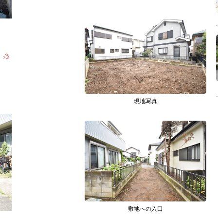
。
現地写真
敷地への入口