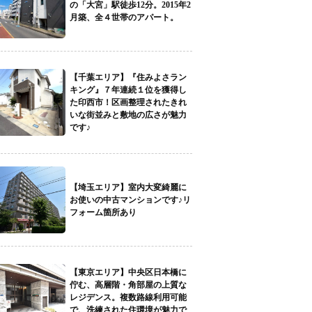
の「大宮」駅徒歩12分。2015年2
月築、全４世帯のアパート。
【千葉エリア】『住みよさラン
キング』７年連続１位を獲得し
た印西市！区画整理されたきれ
いな街並みと敷地の広さが魅力
です♪
【埼玉エリア】室内大変綺麗に
お使いの中古マンションです♪リ
フォーム箇所あり
【東京エリア】中央区日本橋に
佇む、高層階・角部屋の上質な
レジデンス。複数路線利用可能
で、洗練された住環境が魅力で