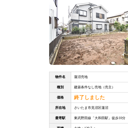
物件名
蓮沼売地
種別
建築条件なし売地（売主）
終了しました
価格
所在地
さいたま市見沼区蓮沼
最寄駅
東武野田線「大和田駅」徒歩10分