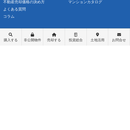
不動産売却価格の決め方
マンションカタログ
よくある質問
コラム
購入する
非公開物件
売却する
投資総合
土地活用
お問合せ
不動産購入
会社概要
物件レポート
スタッフ紹介
物件検索
スタッフブログ
学区検索
お問い合わせ
町名検索
最新情報・お知らせ
戸建て物件
個人情報保護方針
土地探し
匿名加工情報の取り扱いについて
中古マンション