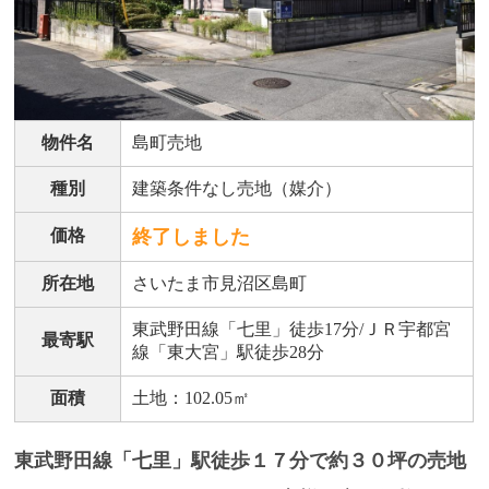
物件名
島町売地
種別
建築条件なし売地（媒介）
価格
終了しました
所在地
さいたま市見沼区島町
東武野田線「七里」徒歩17分/ＪＲ宇都宮
最寄駅
線「東大宮」駅徒歩28分
面積
土地：102.05㎡
東武野田線「七里」駅徒歩１７分で約３０坪の売地