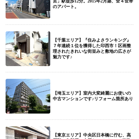
宮」駅徒歩12分。2015年2月築、全４世帯
のアパート。
【千葉エリア】『住みよさランキング』
７年連続１位を獲得した印西市！区画整
理されたきれいな街並みと敷地の広さが
魅力です♪
【埼玉エリア】室内大変綺麗にお使いの
中古マンションです♪リフォーム箇所あり
【東京エリア】中央区日本橋に佇む、高