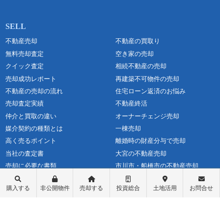
不動産売却
不動産の買取り
無料売却査定
空き家の売却
クイック査定
相続不動産の売却
売却成功レポート
再建築不可物件の売却
不動産の売却の流れ
住宅ローン返済のお悩み
売却査定実績
不動産終活
仲介と買取の違い
オーナーチェンジ売却
媒介契約の種類とは
一棟売却
高く売るポイント
離婚時の財産分与で売却
当社の査定書
大宮の不動産売却
売却に必要な書類
市川市・船橋市の不動産売却
不動産売却価格の決め方
マンションカタログ
購入する
非公開物件
売却する
投資総合
土地活用
お問合せ
よくある質問
コラム