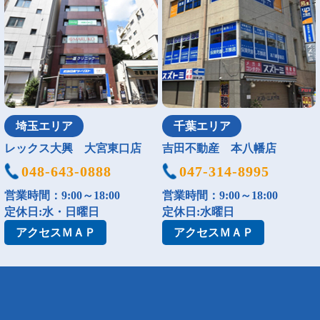
埼玉エリア
千葉エリア
レックス大興 大宮東口店
吉田不動産 本八幡店
048-643-0888
047-314-8995
営業時間：9:00～18:00
営業時間：9:00～18:00
定休日:水・日曜日
定休日:水曜日
アクセス
ＭＡＰ
アクセス
ＭＡＰ