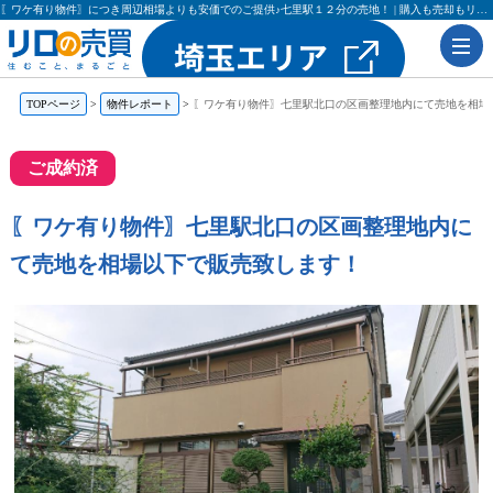
〖ワケ有り物件〗につき周辺相場よりも安価でのご提供♪七里駅１２分の売地！ | 購入も売却もリロの売買（レックス大興・吉田不動産）
TOPページ
物件レポート
〖ワケ有り物件〗七里駅北口の区画整理地内にて売地を相場
ご成約済
〖ワケ有り物件〗七里駅北口の区画整理地内に
て売地を相場以下で販売致します！