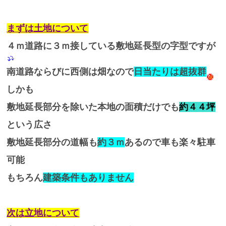
まずは土地について
４ｍ道路に３ｍ接している敷地延長型の字型ですが
南道路ならびに西側は畑なので
日当たりは超抜群
しかも
敷地延長部分を除いた本地の面積だけでも
約４４坪
という広さ
敷地延長部分の道幅も
約３ｍ
あるので車も楽々駐車
可能
もちろん
建築条件もありません
次は立地について