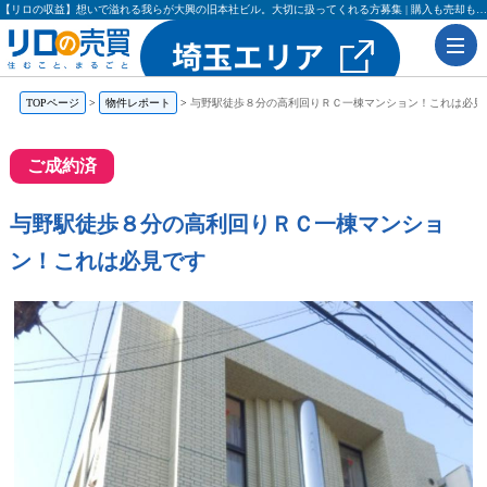
【リロの収益】想いで溢れる我らが大興の旧本社ビル。大切に扱ってくれる方募集 | 購入も売却もリロの売買（レックス大興・吉田不動産）
TOPページ
物件レポート
与野駅徒歩８分の高利回りＲＣ一棟マンション！これは必見
ご成約済
与野駅徒歩８分の高利回りＲＣ一棟マンショ
ン！これは必見です