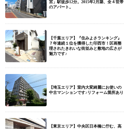
宮」駅徒歩12分。2015年2月築、全４世帯
のアパート。
【千葉エリア】『住みよさランキング』
７年連続１位を獲得した印西市！区画整
理されたきれいな街並みと敷地の広さが
魅力です♪
【埼玉エリア】室内大変綺麗にお使いの
中古マンションです♪リフォーム箇所あり
【東京エリア】中央区日本橋に佇む、高