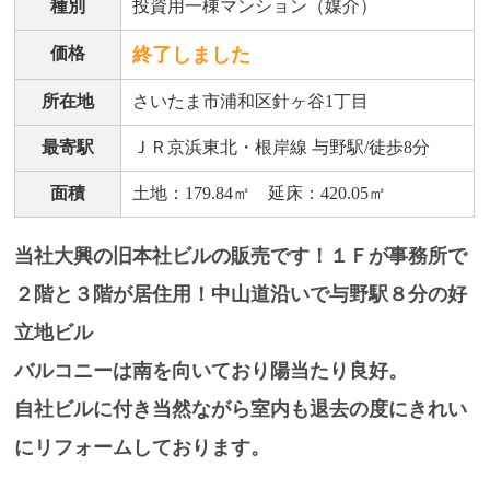
種別
投資用一棟マンション（媒介）
価格
終了しました
所在地
さいたま市浦和区針ヶ谷1丁目
最寄駅
ＪＲ京浜東北・根岸線 与野駅/徒歩8分
面積
土地：179.84㎡ 延床：420.05㎡
当社大興の旧本社ビルの販売です！１Ｆが事務所で
２階と３階が居住用！中山道沿いで与野駅８分の好
立地ビル
バルコニーは南を向いており陽当たり良好。
自社ビルに付き当然ながら室内も退去の度にきれい
にリフォームしております。