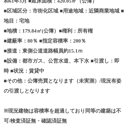
和61年3月 ■延床面積：420.05㎡（公簿）
■区域区分：市街化区域 ■用途地域：近隣商業地域 ■
地目：宅地
■地積：179.84㎡(公簿）■権利：所有権
■建蔽率：80％ ■指定容積率：200％
■接道：東側公道道路幅員約15.1ｍ
■設備：都市ガス、公営水道、本下水 ■引渡し：即
時 ■状況：賃貸中
■その他：公簿売買となります（未実測）/現況有姿
の引渡しとなります
※現況建物は容積率を超過しており同等の建築は不
可/検査済証無・確認済証無