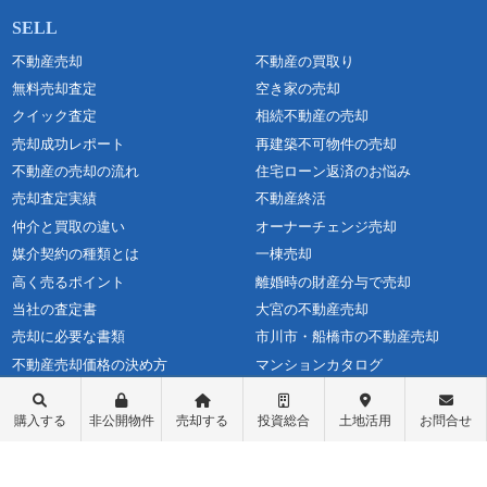
不動産売却
不動産の買取り
無料売却査定
空き家の売却
クイック査定
相続不動産の売却
売却成功レポート
再建築不可物件の売却
不動産の売却の流れ
住宅ローン返済のお悩み
売却査定実績
不動産終活
仲介と買取の違い
オーナーチェンジ売却
媒介契約の種類とは
一棟売却
高く売るポイント
離婚時の財産分与で売却
当社の査定書
大宮の不動産売却
売却に必要な書類
市川市・船橋市の不動産売却
不動産売却価格の決め方
マンションカタログ
よくある質問
コラム
購入する
非公開物件
売却する
投資総合
土地活用
お問合せ