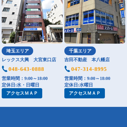
埼玉エリア
千葉エリア
レックス大興 大宮東口店
吉田不動産 本八幡店
048-643-0888
047-314-8995
営業時間：9:00～18:00
営業時間：9:00～18:00
定休日:水・日曜日
定休日:水曜日
アクセス
ＭＡＰ
アクセス
ＭＡＰ